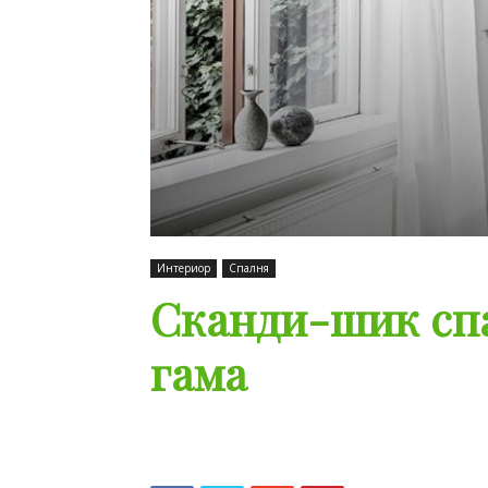
Интериор
Спалня
Сканди-шик сп
гама