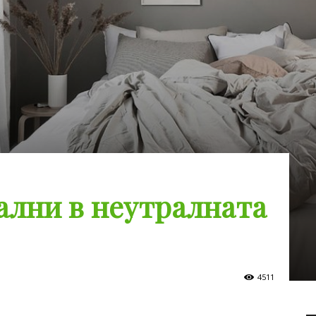
ални в неутралната
4511