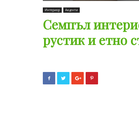
Интериор
Акценти
Семпъл интери
рустик и етно с