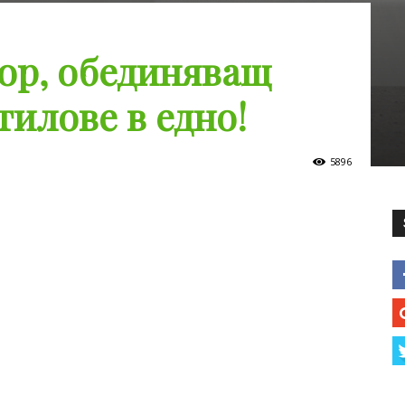
ор, обединяващ
тилове в едно!
5896