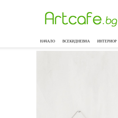
Artcafe.bg
–
Модерни
идеи
за
интериорен
НАЧАЛО
ВСЕКИДНЕВНА
ИНТЕРИОР
дизайн,
обзавеждане
и
декорация
на
дома