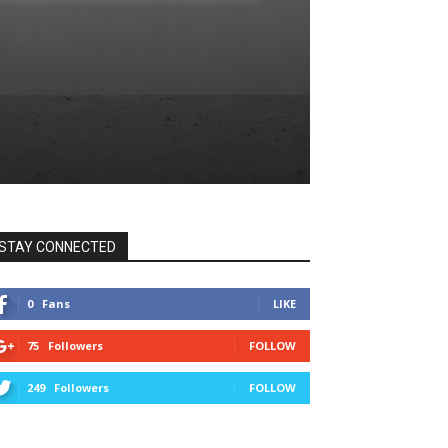
STAY CONNECTED
0
Fans
LIKE
75
Followers
FOLLOW
249
Followers
FOLLOW