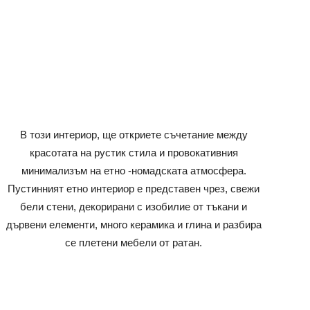
В този интериор, ще откриете съчетание между
красотата на рустик стила и провокативния
минимализъм на етно -номадската атмосфера.
Пустинният етно интериор е представен чрез, свежи
бели стени, декорирани с изобилие от тъкани и
дървени елементи, много керамика и глина и разбира
се плетени мебели от ратан.