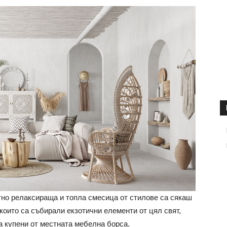
тно релаксираща и топла смесица от стилове са сякаш
които са събирали екзотични елементи от цял свят,
а купени от местната мебелна борса.