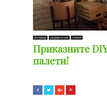
Интериор
направи си сам
Спалня
Приказните DIY
палети!