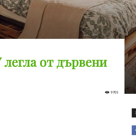
 легла от дървени
9705