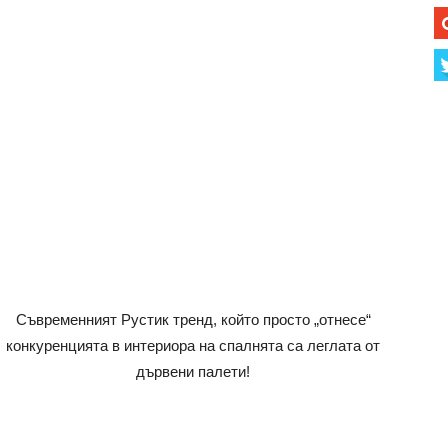
Съвременният Рустик тренд, който просто „отнесе“
конкуренцията в интериора на спалнята са леглата от
дървени палети!