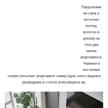
Предлагаме
ви свеж и
изтънчен
поглед
вплетен в
декора на
тези два
малки
апартамента.
Червени и
кестеняви
тонове изпълват апартамент номер едно, което веднага
разведрява и стопля атмосферата му.