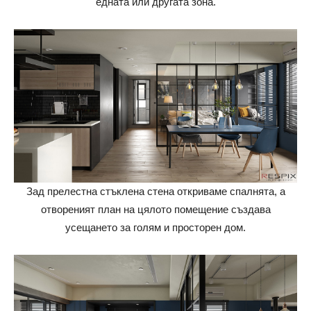
едната или другата зона.
Зад прелестна стъклена стена откриваме спалнята, а
отвореният план на цялото помещение създава
усещането за голям и просторен дом.