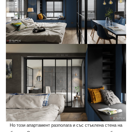
Но този апартамент разполага и със стъклена стена на