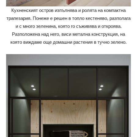
Кухненският остров изпълнява и ролята на компактна
трапезария. Понеже е решен в топло кестеняво, разполага
и с много зеленина, която го съживява и откроява.
Разположена над него, виси метална конструкция, на
която виждаме още домашни растения в тучно зелено.