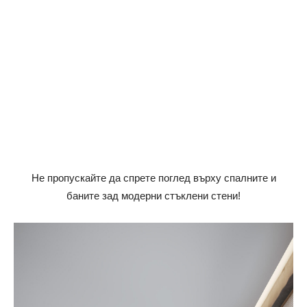
Не пропускайте да спрете поглед върху спалните и
баните зад модерни стъклени стени!