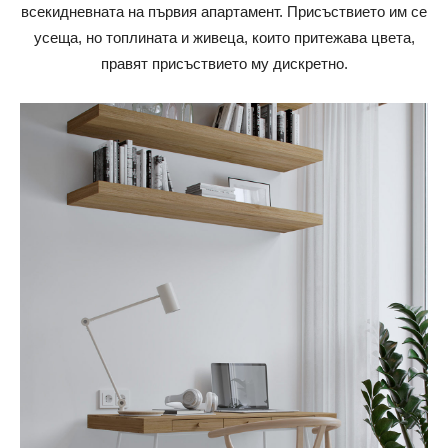
всекидневната на първия апартамент. Присъствието им се
усеща, но топлината и живеца, които притежава цвета,
правят присъствието му дискретно.