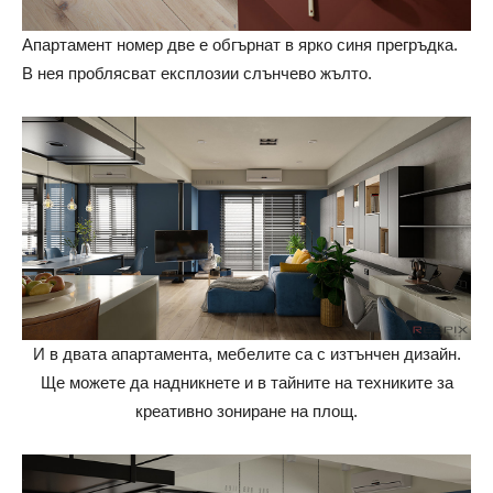
Апартамент номер две е обгърнат в ярко синя прегръдка.
В нея проблясват експлозии слънчево жълто.
И в двата апартамента, мебелите са с изтънчен дизайн.
Ще можете да надникнете и в тайните на техниките за
креативно зониране на площ.