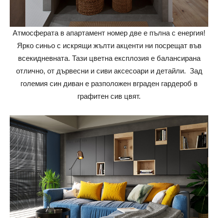
Атмосферата в апартамент номер две е пълна с енергия!
Ярко синьо с искрящи жълти акценти ни посрещат във
всекидневната. Тази цветна експлозия е балансирана
отлично, от дървесни и сиви аксесоари и детайли. Зад
големия син диван е разположен вграден гардероб в
графитен сив цвят.