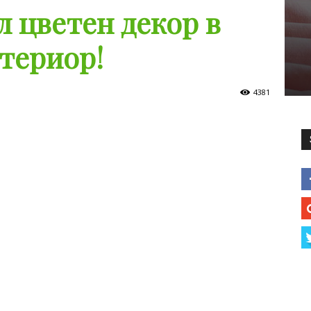
л цветен декор в
териор!
4381