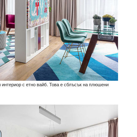
н интериор с етно вайб. Това е сблъсък на плюшени