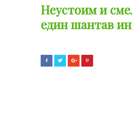
Неустоим и сме
един шантав ин