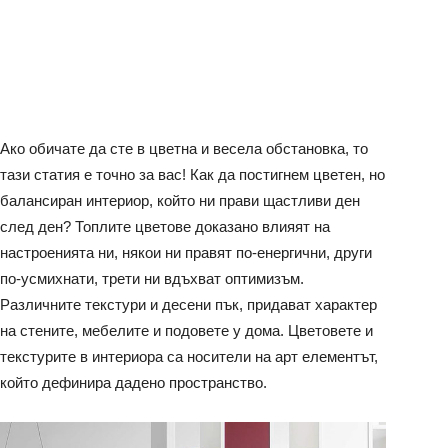
Ако обичате да сте в цветна и весела обстановка, то
тази статия е точно за вас! Как да постигнем цветен, но
балансиран интериор, който ни прави щастливи ден
след ден? Топлите цветове доказано влияят на
настроенията ни, някои ни правят по-енергични, други
по-усмихнати, трети ни вдъхват оптимизъм.
Различните текстури и десени пък, придават характер
на стените, мебелите и подовете у дома. Цветовете и
текстурите в интериора са носители на арт елементът,
който дефинира дадено пространство.