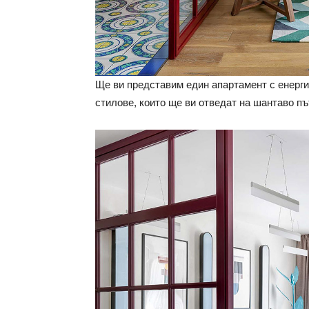
Ще ви представим един апартамент с енерги
стилове, които ще ви отведат на шантаво п