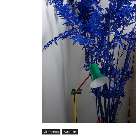
Интериор
Акценти