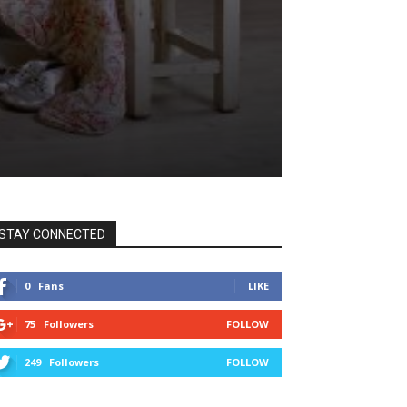
STAY CONNECTED
0
Fans
LIKE
75
Followers
FOLLOW
249
Followers
FOLLOW