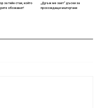
р за тийн стаи, който
„Дръж ме зает“ дъски за
рите обожават!
прохождащи малчугани