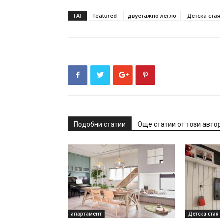
ТАГ
featured
двуетажно легло
Детска ста
Подобни статии
Още статии от този авто
апартамент
Детска стая