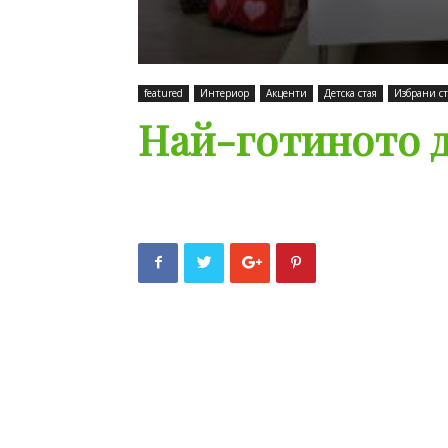
featured
Интериор
Акценти
Детска стая
Избрани с
Най-готиното 