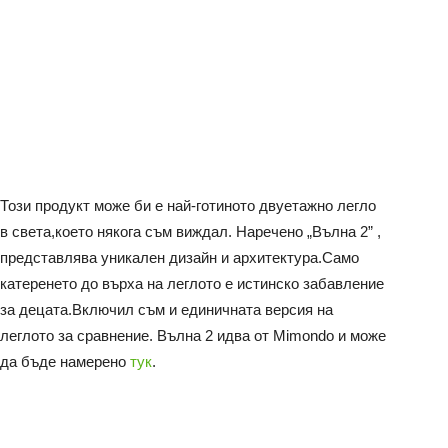
Този продукт може би е най-готиното двуетажно легло
в света,което някога съм виждал. Наречено „Вълна 2” ,
представлява уникален дизайн и архитектура.Само
катеренето до върха на леглото е истинско забавление
за децата.Включил съм и единичната версия на
леглото за сравнение. Вълна 2 идва от Mimondo и може
да бъде намерено
тук
.