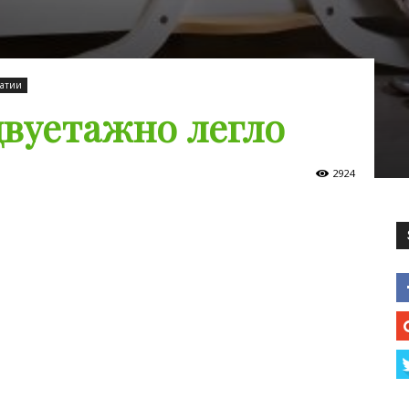
татии
двуетажно легло
2924