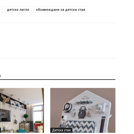
я
детско легло
обзавеждане за детска стая
р
Детска стая