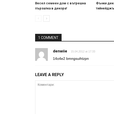
Весел семеен дом с вътрешна
Фънки деко
пързалка в декора!
тийнейджъ
1 COMMENT
denwiie
15.04.2012 at 17:33
14o4e2 bmngsuihtzpn
LEAVE A REPLY