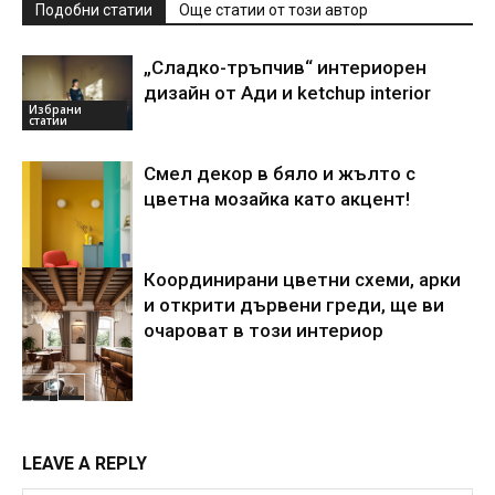
Подобни статии
Още статии от този автор
„Сладко-тръпчив“ интериорен
дизайн от Ади и ketchup interior
Избрани
статии
Смел декор в бяло и жълто с
цветна мозайка като акцент!
Координирани цветни схеми, арки
Акценти
и открити дървени греди, ще ви
очароват в този интериор
Акценти
LEAVE A REPLY