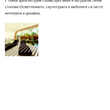
с тежки архитектурни схеми,през меки и натуралистични
стилове.Осветлението, скулптурата и мебелите са често
интеграла в дизайна.