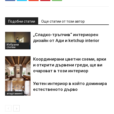
Подобни статии
Още статии от този автор
„Сладко-тръпчив“ интериорен
дизайн от Ади и ketchup interior
Избрани
статии
Координирани цветни схеми, арки
и открити дървени греди, ще ви
очароват в този интериор
Уютен интериор в който доминира
Акценти
естественото дърво
апартамент