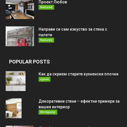
Проект Любов
featured
Направи си сам изкуство за стена с
палети
featured
POPULAR POSTS
Как да скрием старите кухненски плочки
кухня
Декоративни стени – ефектни примери за
вашия интериор
Интериор