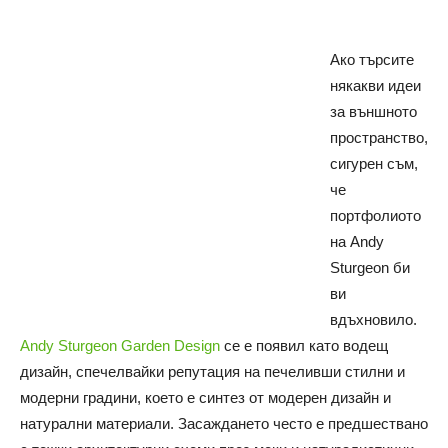
Ако търсите
някакви идеи
за външното
пространство,
сигурен съм,
че
портфолиото
на Andy
Sturgeon би
ви
вдъхновило.
Andy Sturgeon Garden Design
се е появил като водещ
дизайн, спечелвайки репутация на печеливши стилни и
модерни градини, което е синтез от модерен дизайн и
натурални материали.
Засаждането често е предшествано