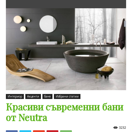
Интериор
Акценти
баня
Избрани статии
Красиви съвременни бани
от Neutra
3232