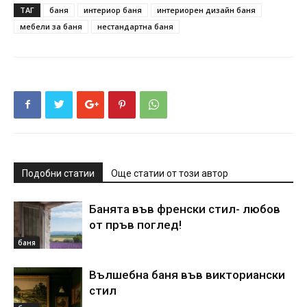
ТАГ
баня
интериор баня
интериорен дизайн баня
мебели за баня
нестандартна баня
Подобни статии
Още статии от този автор
Банята във френски стил- любов
от пръв поглед!
баня
Вълшебна баня във викториански
стил