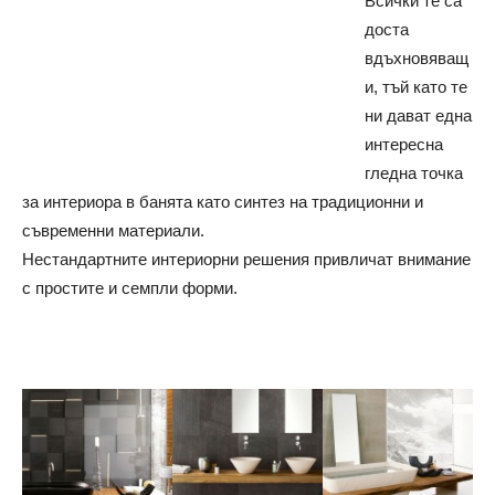
Всички те са
доста
вдъхновяващ
и, тъй като те
ни дават една
интересна
гледна точка
за интериора в банята като синтез на традиционни и
съвременни материали.
Нестандартните интериорни решения привличат внимание
с простите и семпли форми.