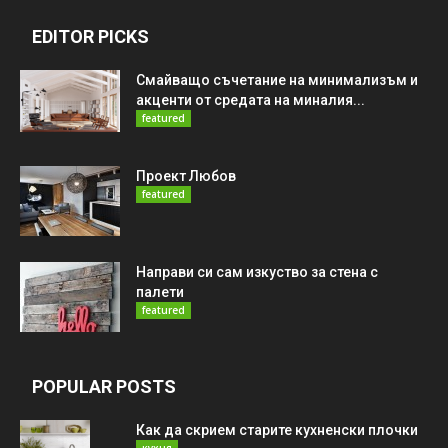
EDITOR PICKS
Смайващо съчетание на минимализъм и
акценти от средата на миналия...
featured
Проект Любов
featured
Направи си сам изкуство за стена с
палети
featured
POPULAR POSTS
Как да скрием старите кухненски плочки
кухня