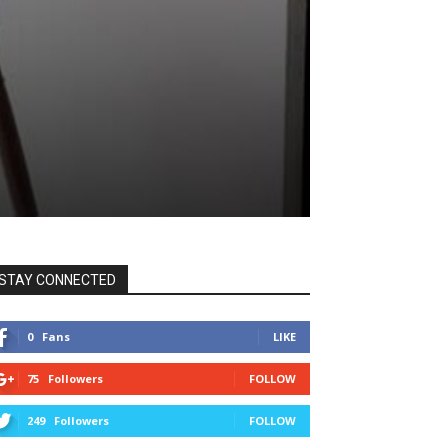
STAY CONNECTED
0
Fans
LIKE
75
Followers
FOLLOW
249
Followers
FOLLOW