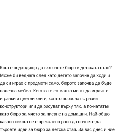
Кога е подходящо да включете бюро в детската стая?
Може би веднага след като детето започне да ходи и
да си играе с предмети само, бюрото започва да бъде
полезна мебел. Когато те са малко могат да играят с
играчки и цветни книги, когато пораснат с разни
конструктори или да рисуват върху тях, а по-нататък
като бюро за място за писане на домашни. Най-общо
казано никога не е прекалено рано да почнете да
търсете идеи за бюро за детска стая. За вас днес и ние