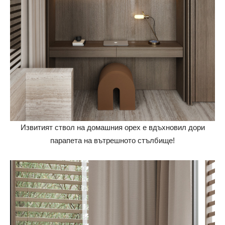
Извитият ствол на домашния орех е вдъхновил дори
парапета на вътрешното стълбище!