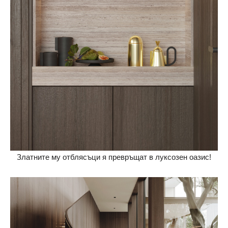
Златните му отблясъци я превръщат в луксозен оазис!