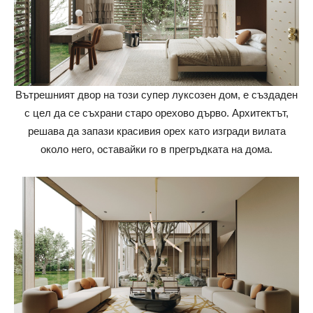
Вътрешният двор на този супер луксозен дом, е създаден
с цел да се съхрани старо орехово дърво. Архитектът,
решава да запази красивия орех като изгради вилата
около него, оставайки го в прегръдката на дома.