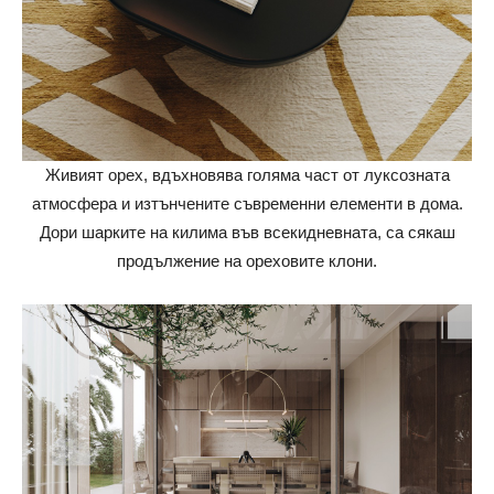
Живият орех, вдъхновява голяма част от луксозната
атмосфера и изтънчените съвременни елементи в дома.
Дори шарките на килима във всекидневната, са сякаш
продължение на ореховите клони.