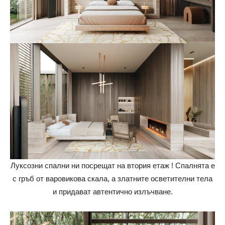
Луксозни спални ни посрещат на втория етаж ! Спалнята е
с гръб от варовикова скала, а златните осветителни тела
и придават автентично излъчване.