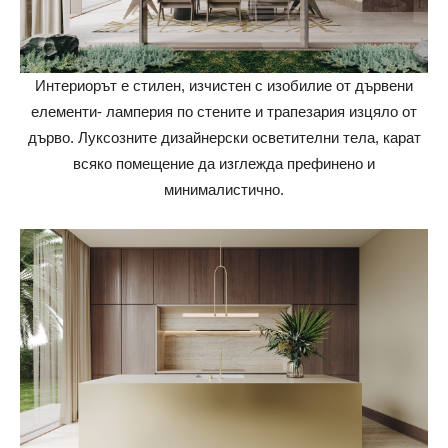
Интериорът е стилен, изчистен с изобилие от дървени
елементи- ламперия по стените и трапезария изцяло от
дърво. Луксозните дизайнерски осветителни тела, карат
всяко помещение да изглежда префинено и
минималистично.