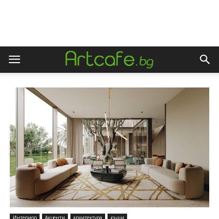
Интериор
Акценти
архитектура
къщи