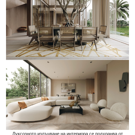
Луксозното излъчване на интериора се подхранва от