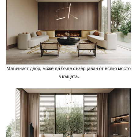
Магичният двор, може да бъде съзерцаван от всяко място
в къщата.