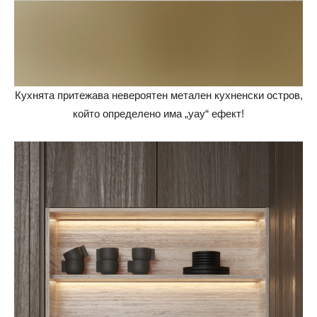
Кухнята притежава невероятен метален кухненски остров,
който определено има „уау“ ефект!