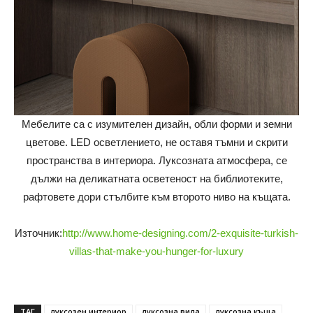
Мебелите са с изумителен дизайн, обли форми и земни
цветове. LED осветлението, не оставя тъмни и скрити
пространства в интериора. Луксозната атмосфера, се
дължи на деликатната осветеност на библиотеките,
рафтовете дори стълбите към второто ниво на къщата.
Източник:
http://www.home-designing.com/2-exquisite-turkish-
villas-that-make-you-hunger-for-luxury
ТАГ
луксозен интериор
луксозна вила
луксозна къща