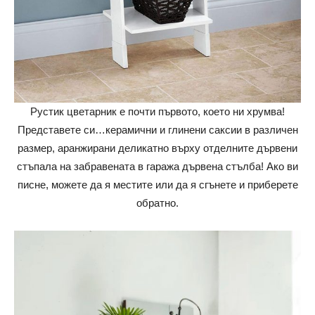
Рустик цветарник е почти първото, което ни хрумва!
Представете си…керамични и глинени саксии в различен
размер, аранжирани деликатно върху отделните дървени
стъпала на забравената в гаража дървена стълба! Ако ви
писне, можете да я местите или да я сгънете и приберете
обратно.