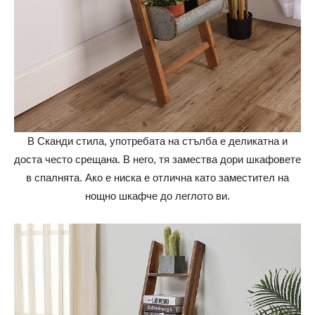
В Сканди стила, употребата на стълба е деликатна и
доста често срещана. В него, тя замества дори шкафовете
в спалнята. Ако е ниска е отлична като заместител на
нощно шкафче до леглото ви.