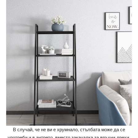
В случай, че не ви е хрумнало, стълбата може да се
употреби и в антрето, вместо закачалка за връхни дрехи.