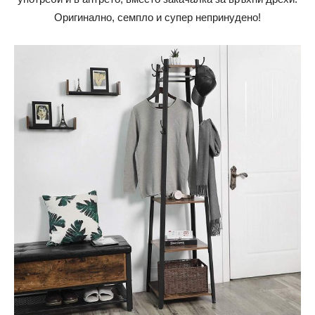
Оригинално, семпло и супер непринудено!