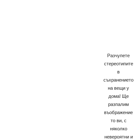
Разчупете
стереотипите
в
съхранението
на вещи у
дома! Ще
разпалим
въображение
то ви, с
няколко
невероятни и