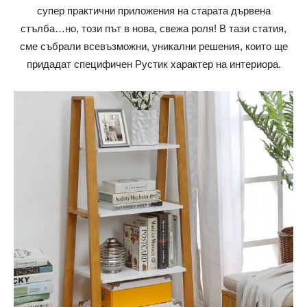
супер практични приложения на старата дървена
стълба…но, този път в нова, свежа роля! В тази статия,
сме събрали всевъзможни, уникални решения, които ще
придадат специфичен Рустик характер на интериора.