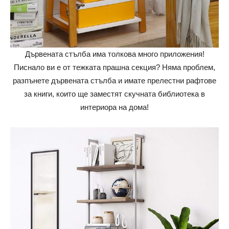
Дървената стълба има толкова много приложения!
Писнало ви е от тежката прашна секция? Няма проблем,
разпънете дървената стълба и имате прелестни рафтове
за книги, които ще заместят скучната библиотека в
интериора на дома!