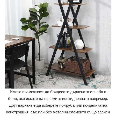
Имате възможност да боядисате дървената стълба в
бяло, ако искате да освежите всекидневната например.
Друг вариант е да изберете по-груба или по-деликатна
конструкция, със или без метални елементи също зависи