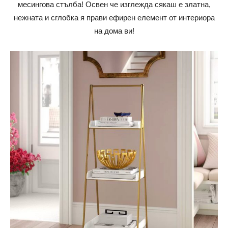
месингова стълба! Освен че изглежда сякаш е златна,
нежната и сглобка я прави ефирен елемент от интериора
на дома ви!