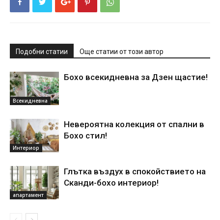
Подобни статии
Още статии от този автор
Бохо всекидневна за Дзен щастие!
Всекидневна
Невероятна колекция от спални в
Бохо стил!
Интериор
Глътка въздух в спокойствието на
Сканди-бохо интериор!
апартамент