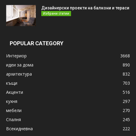
Дизайнерски проекти на балкони и тераси
Избрани статии
POPULAR CATEGORY
Интериор
3668
идеи за дома
890
архитектура
832
къщи
703
Акценти
516
кухня
297
мебели
270
Спалня
245
Всекидневна
222