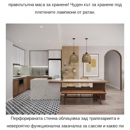
правоъгълна маса за хранене! Чуден кът за хранене под
плетените лампиони от ратан.
Перфорираната стенна облицовка зад трапезарията е
невероятно функционална закачалка за саксии и какво ли