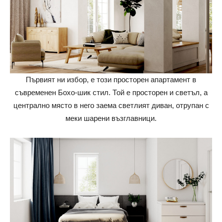
Първият ни избор, е този просторен апартамент в
съвременен Бохо-шик стил. Той е просторен и светъл, а
централно място в него заема светлият диван, отрупан с
меки шарени възглавници.