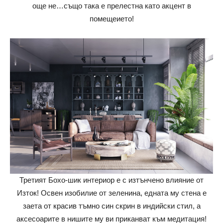
още не…също така е прелестна като акцент в
помещеието!
Третият Бохо-шик интериор е с изтънчено влияние от
Изток! Освен изобилие от зеленина, едната му стена е
заета от красив тъмно син скрин в индийски стил, а
аксесоарите в нишите му ви приканват към медитация!