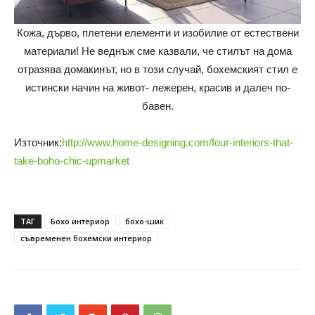
Кожа, дърво, плетени елементи и изобилие от естествени
материали! Не веднъж сме казвали, че стилът на дома
отразява домакинът, но в този случай, бохемският стил е
истински начин на живот- лежерен, красив и далеч по-
бавен.
Източник:
http://www.home-designing.com/four-interiors-that-
take-boho-chic-upmarket
ТАГ
Бохо интериор
бохо-шик
съвременен бохемски интериор