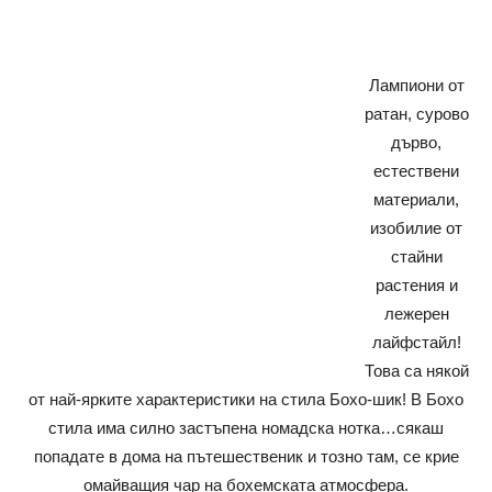
Лампиони от
ратан, сурово
дърво,
естествени
материали,
изобилие от
стайни
растения и
лежерен
лайфстайл!
Това са някой
от най-ярките характеристики на стила Бохо-шик! В Бохо
стила има силно застъпена номадска нотка…сякаш
попадате в дома на пътешественик и тозно там, се крие
омайващия чар на бохемската атмосфера.