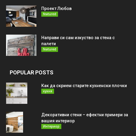
Проект Любов
featured
Направи си сам изкуство за стена с
палети
featured
POPULAR POSTS
Как да скрием старите кухненски плочки
кухня
Декоративни стени – ефектни примери за
вашия интериор
Интериор