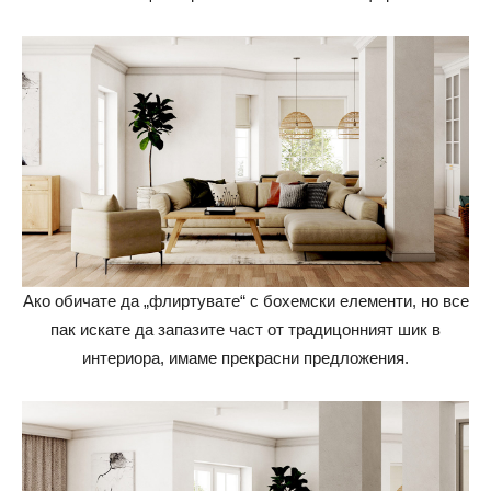
Ако обичате да „флиртувате“ с бохемски елементи, но все
пак искате да запазите част от традицонният шик в
интериора, имаме прекрасни предложения.