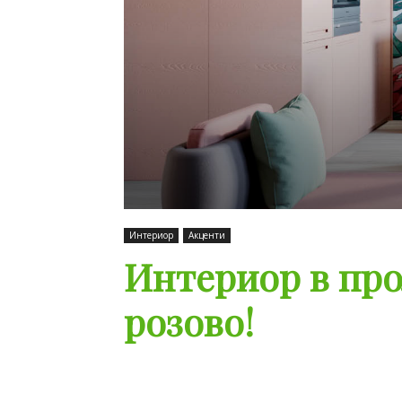
Интериор
Акценти
Интериор в про
розово!