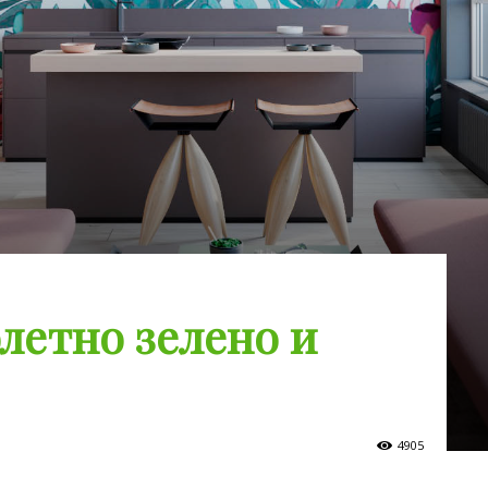
летно зелено и
4905