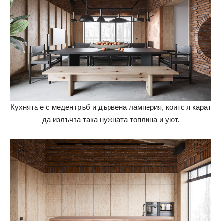
Кухнята е с меден гръб и дървена ламперия, които я карат
да излъчва така нужната топлина и уют.