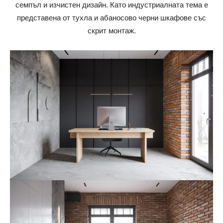
семпъл и изчистен дизайн. Като индустриалната тема е
представена от тухла и абаносово черни шкафове със
скрит монтаж.