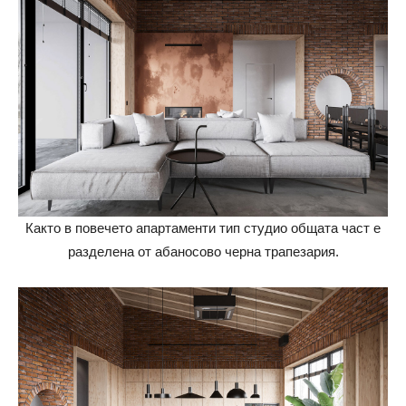
Както в повечето апартаменти тип студио общата част е
разделена от абаносово черна трапезария.