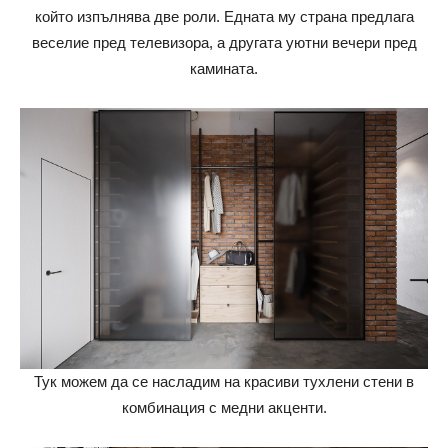
който изпълнява две роли. Едната му страна предлага
веселие пред телевизора, а другата уютни вечери пред
камината.
Тук можем да се насладим на красиви тухлени стени в
комбинация с медни акценти.