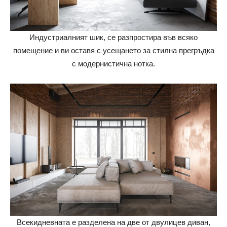
Индустриалният шик, се разпростира във всяко
помещение и ви оставя с усещането за стилна прегръдка
с модернистична нотка.
Всекидневната е разделена на две от двулицев диван,