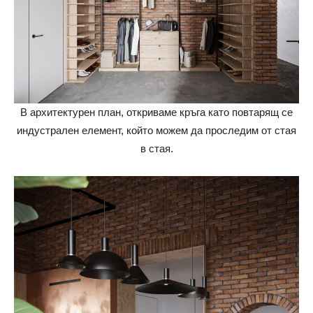
В архитектурен план, откриваме кръга като повтарящ се
индустрален елемент, който можем да проследим от стая
в стая.