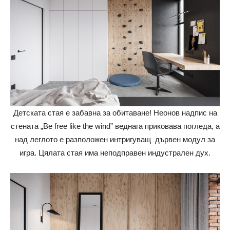
Детската стая е забавна за обитаване! Неонов надпис на
стената „Be free like the wind” веднага приковава погледа, а
над леглото е разположен интригуващ дървен модул за
игра. Цялата стая има неподправен индустрален дух.