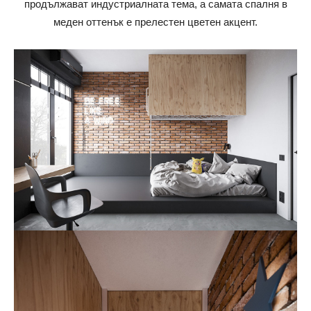
продължават индустриалната тема, а самата спалня в
меден оттенък е прелестен цветен акцент.