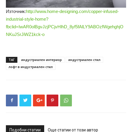
Източник:
http://www.home-designing.com/copper-infused-
industrial-style-home?
fbclid=IwAR0olBgvJzjPCjvHlhD_8yf5fAlLY9ABOzfWgehghjO
NKuJSrJiWZ1kck-o
ТАГ
индустриален интериор
индустриален стил
лофт в индустриален стил
Подобни статии
Още статии от този автор