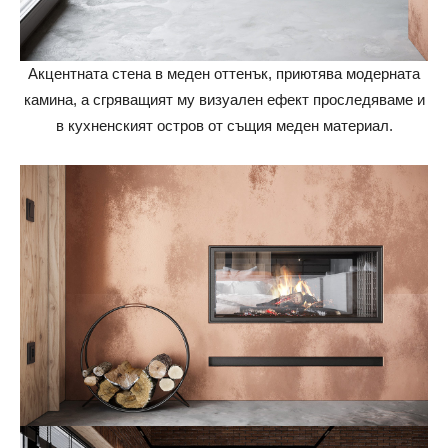
Акцентната стена в меден оттенък, приютява модерната
камина, а сгряващият му визуален ефект проследяваме и
в кухненският остров от същия меден материал.