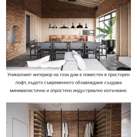
Уникалният интериор на този дом е поместен в просторен
лофт, където съвременното обзавеждане създава
минималистично и опростено индустриално излъчване.