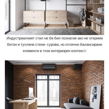
Индустриалният стил не би бил познатия ако не открием
бетон и тухлени стени- сурови, но отлично балансирани
елементи в този интериорен контекст.