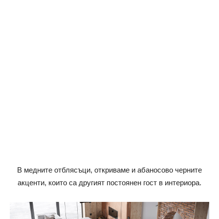
В медните отблясъци, откриваме и абаносово черните
акценти, които са другият постоянен гост в интериора.