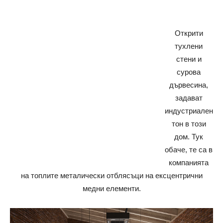
Открити
тухлени
стени и
сурова
дървесина,
задават
индустриален
тон в този
дом. Тук
обаче, те са в
компанията
на топлите металически отблясъци на ексцентрични
медни елементи.