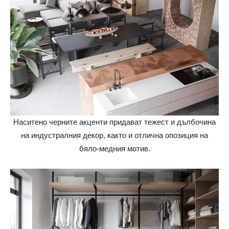
Наситено черните акценти придават тежест и дълбочина
на индустралния декор, както и отлична опозиция на
бяло-медния мотив.