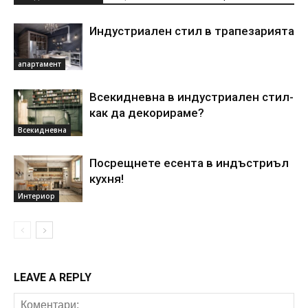
Индустриален стил в трапезарията
апартамент
Всекидневна в индустриален стил-
как да декорираме?
Всекидневна
Посрещнете есента в индъстриъл
кухня!
Интериор
LEAVE A REPLY