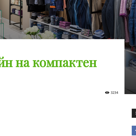
йн на компактен
3234