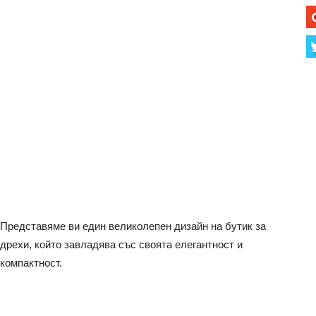
Представяме ви един великолепен дизайн на бутик за
дрехи, който завладява със своята елегантност и
компактност.