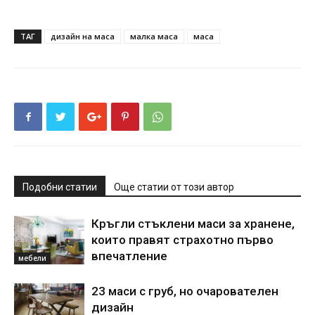
ТАГ
дизайн на маса
малка маса
маса
Подобни статии
Още статии от този автор
Кръгли стъклени маси за хранене,
които правят страхотно първо
впечатление
мебели
23 маси с груб, но очарователен
дизайн