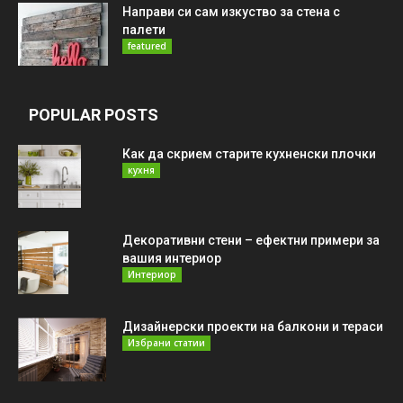
Направи си сам изкуство за стена с
палети
featured
POPULAR POSTS
Как да скрием старите кухненски плочки
кухня
Декоративни стени – ефектни примери за
вашия интериор
Интериор
Дизайнерски проекти на балкони и тераси
Избрани статии