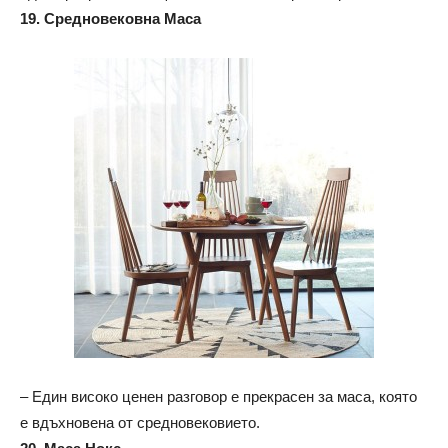
19. Средновековна Маса
– Един високо ценен разговор е прекрасен за маса, която
е вдъхновена от средновековието.