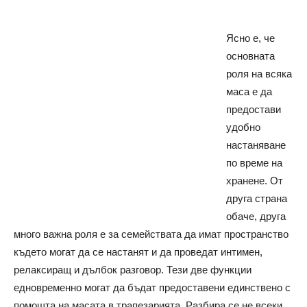
Ясно е, че
основната
роля на всяка
маса е да
предостави
удобно
настаняване
по време на
хранене. От
друга страна
обаче, друга
много важна роля е за семействата да имат пространство
където могат да се настанят и да проведат интимен,
релаксиращ и дълбок разговор. Тези две функции
едновременно могат да бъдат предоставени единствено с
помощта на масата в трапезарията. Разбира се не всеки