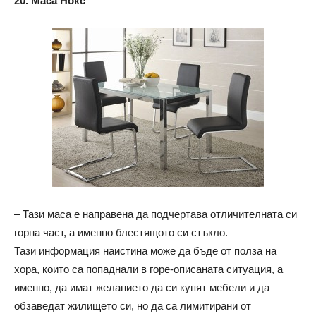
20. Маса Нокс
– Тази маса е направена да подчертава отличителната си
горна част, а именно блестящото си стъкло.
Тази информация наистина може да бъде от полза на
хора, които са попаднали в горе-описаната ситуация, а
именно, да имат желанието да си купят мебели и да
обзаведат жилището си, но да са лимитирани от