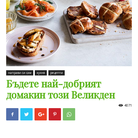
направи си сам
кухня
рецепти
Бъдете най-добрият
домакин този Великден
4071