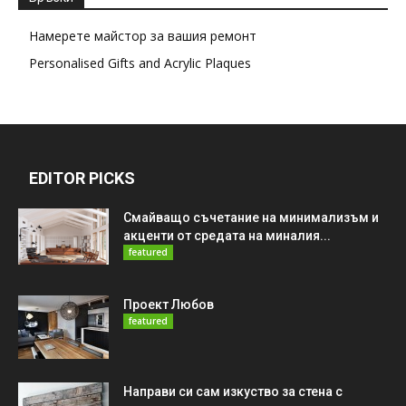
Намерете майстор за вашия ремонт
Personalised Gifts and Acrylic Plaques
EDITOR PICKS
Смайващо съчетание на минимализъм и
акценти от средата на миналия...
featured
Проект Любов
featured
Направи си сам изкуство за стена с