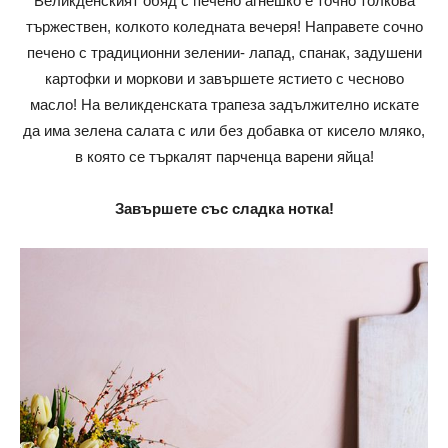
Великденският обяд с печено агнешко е точно толкова
тържествен, колкото коледната вечеря! Направете сочно
печено с традиционни зелении- лапад, спанак, задушени
картофки и моркови и завършете ястието с чесново
масло! На великденската трапеза задължително искате
да има зелена салата с или без добавка от кисело мляко,
в която се търкалят парченца варени яйца!
Завършете със сладка нотка!