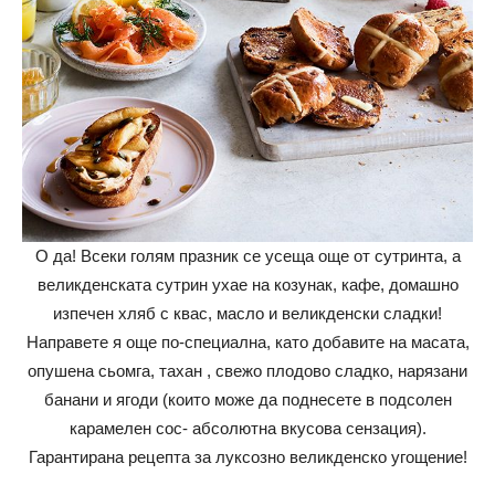
О да! Всеки голям празник се усеща още от сутринта, а
великденската сутрин ухае на козунак, кафе, домашно
изпечен хляб с квас, масло и великденски сладки!
Направете я още по-специална, като добавите на масата,
опушена сьомга, тахан , свежо плодово сладко, нарязани
банани и ягоди (които може да поднесете в подсолен
карамелен сос- абсолютна вкусова сензация).
Гарантирана рецепта за луксозно великденско угощение!