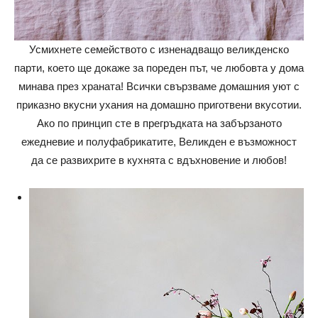
Усмихнете семейството с изненадващо великденско
парти, което ще докаже за пореден път, че любовта у дома
минава през храната! Всички свързваме домашния уют с
приказно вкусни ухания на домашно приготвени вкусотии.
Ако по принцип сте в прегръдката на забързаното
ежедневие и полуфабрикатите, Великден е възможност
да се развихрите в кухнята с вдъхновение и любов!