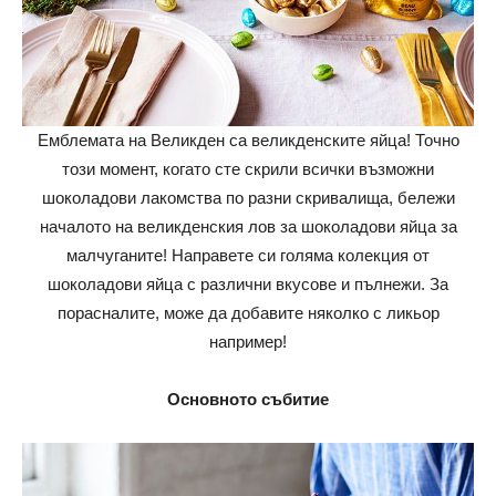
Емблемата на Великден са великденските яйца! Точно
този момент, когато сте скрили всички възможни
шоколадови лакомства по разни скривалища, бележи
началото на великденския лов за шоколадови яйца за
малчуганите! Направете си голяма колекция от
шоколадови яйца с различни вкусове и пълнежи. За
порасналите, може да добавите няколко с ликьор
например!
Основното събитие