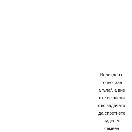
Великден е
точно „зад
ъгъла“, а вие
сте се заели
със задачата
да спретнете
чудесен
семеен