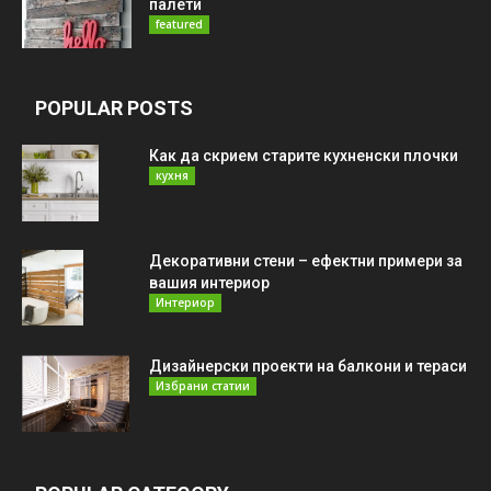
палети
featured
POPULAR POSTS
Как да скрием старите кухненски плочки
кухня
Декоративни стени – ефектни примери за
вашия интериор
Интериор
Дизайнерски проекти на балкони и тераси
Избрани статии