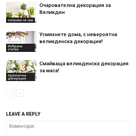
Очарователна декорация за
Великден
направи си сам
Усмихнете дома, с невероятна
великденска декорация!
Избрани
статии
Смайваща великденска декорация
за маса!
празнична
декорация
LEAVE A REPLY