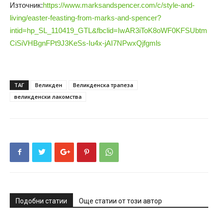
Източник:
https://www.marksandspencer.com/c/style-and-
living/easter-feasting-from-marks-and-spencer?
intid=hp_SL_110419_GTL&fbclid=IwAR3iToK8oWF0KFSUbtm
CiSiVHBgnFPt9J3KeSs-Iu4x-jAI7NPwxQjfgmls
ТАГ
Великден
Великденска трапеза
великденски лакомства
Подобни статии
Още статии от този автор