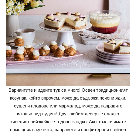
Вариантите и идеите тук са много! Освен традиционният
козунак, който впрочем, може да съдържа печени ядки,
сушени плодове или мармалад, може да направите
някакъв вид пудинг! Друг любим десерт е сладко-
киселият чийзкейк с ягодово сладко. Ако пък си имате
помощник в кухнята, направете и профитероли с яйчен