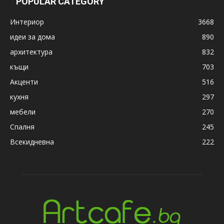
POPULAR CATEGORY
Интериор
3668
идеи за дома
890
архитектура
832
къщи
703
Акценти
516
кухня
297
мебели
270
Спалня
245
Всекидневна
222