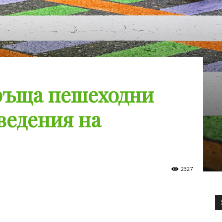
ръща пешеходни
ведения на
2327