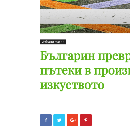
Избрани статии
Българин прев
пътеки в произ
изкуството