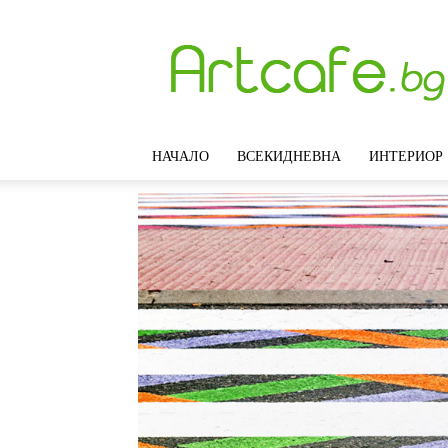
Artcafe.bg
–
Модерни
идеи
за
интериорен
НАЧАЛО
ВСЕКИДНЕВНА
ИНТЕРИОР
дизайн,
обзавеждане
и
декорация
на
дома