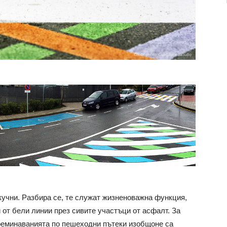
учни. Разбира се, те служат жизненоважна функция,
и от бели линии през сивите участъци от асфалт. За
реминаванията по пешеходни пътеки изобщоне са