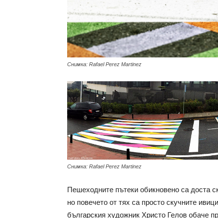
Снимка: Rafael Perez Martinez
Снимка: Rafael Perez Martinez
Пешеходните пътеки обикновено са доста ск
но повечето от тях са просто скучните ивиц
българския художник Христо Гелов обаче п