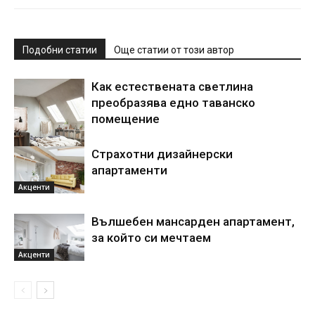
Подобни статии
Още статии от този автор
Как естествената светлина
преобразява едно таванско
помещение
Страхотни дизайнерски
Акценти
апартаменти
Акценти
Вълшебен мансарден апартамент,
за който си мечтаем
Акценти