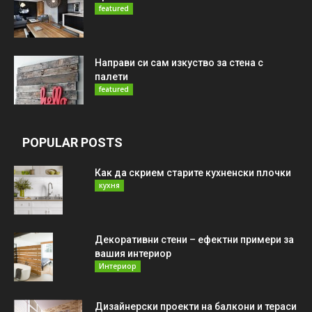
featured
Направи си сам изкуство за стена с
палети
featured
POPULAR POSTS
Как да скрием старите кухненски плочки
кухня
Декоративни стени – ефектни примери за
вашия интериор
Интериор
Дизайнерски проекти на балкони и тераси