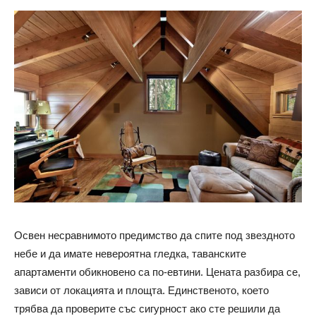
Освен несравнимото предимство да спите под звездното
небе и да имате невероятна гледка, таванските
апартаменти обикновено са по-евтини. Цената разбира се,
зависи от локацията и площта. Единственото, което
трябва да проверите със сигурност ако сте решили да