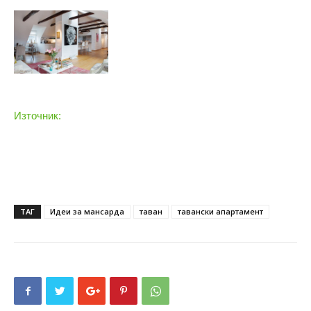
Източник:
ТАГ
Идеи за мансарда
таван
тавански апартамент