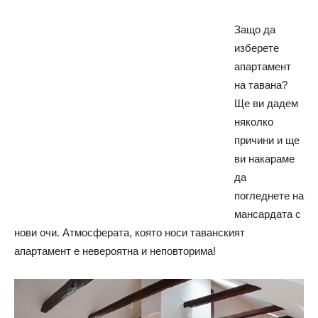
Защо да
изберете
апартамент
на тавана?
Ще ви дадем
няколко
причини и ще
ви накараме
да
погледнете на
мансардата с
нови очи. Атмосферата, която носи таванският
апартамент е невероятна и неповторима!