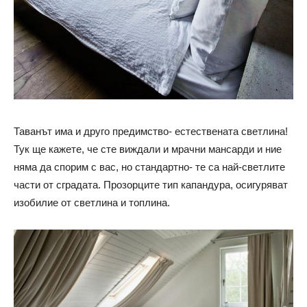
Таванът има и друго предимство- естествената светлина!
Тук ще кажете, че сте виждали и мрачни мансарди и ние
няма да спорим с вас, но стандартно- те са най-светлите
части от сградата. Прозорците тип капандура, осигуряват
изобилие от светлина и топлина.