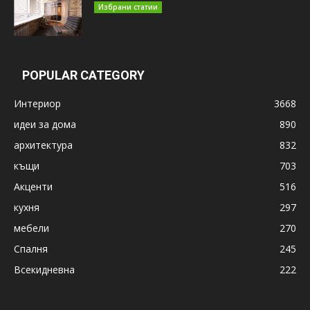
Избрани статии
POPULAR CATEGORY
Интериор
3668
идеи за дома
890
архитектура
832
къщи
703
Акценти
516
кухня
297
мебели
270
Спалня
245
Всекидневна
222