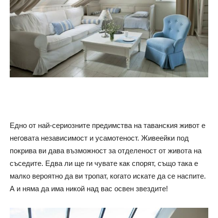
Едно от най-сериозните предимства на таванския живот е
неговата независимост и усамотеност. Живеейки под
покрива ви дава възможност за отделеност от живота на
съседите. Едва ли ще ги чувате как спорят, също така е
малко вероятно да ви тропат, когато искате да се наспите.
А и няма да има никой над вас освен звездите!