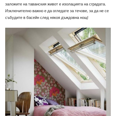
заложите на таванския живот е изолацията на сградата.
Изключително важно е да огледате за течове, за да не се
събудите в басейн след някоя дъждовна нощ!