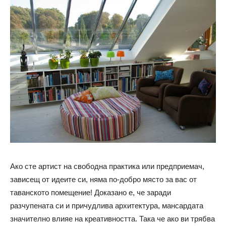
Ако сте артист на свободна практика или предприемач,
зависещ от идеите си, няма по-добро място за вас от
таванското помещение! Доказано е, че заради
разчупената си и причудлива архитектура, мансардата
значително влияе на креативността. Така че ако ви трябва