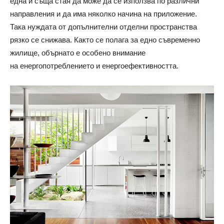
една и съща стая да може да се използва по различни
направления и да има няколко начина на приложение.
Така нуждата от допълнителни отделни пространства
рязко се снижава. Както се полага за едно съвременно
жилище, обърнато е особено внимание
на енергопотреблението и енергоефективността.