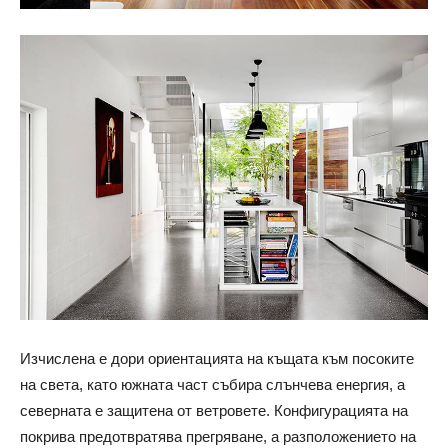
Изчислена е дори ориентацията на къщата към посоките
на света, като южната част събира слънчева енергия, а
северната е защитена от ветровете. Конфигурацията на
покрива предотвратява прегряване, а разположението на