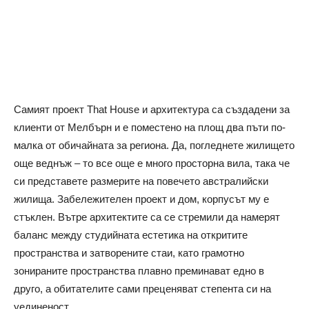
Самият проект That House и архитектура са създадени за
клиенти от Мелбърн и е поместено на площ два пъти по-
малка от обичайната за региона. Да, погледнете жилището
още веднъж – то все още е много просторна вила, така че
си представете размерите на повечето австралийски
жилища. Забележителен проект и дом, корпусът му е
стъклен. Вътре архитектите са се стремили да намерят
баланс между студийната естетика на откритите
пространства и затворените стаи, като грамотно
зонираните пространства плавно преминават едно в
друго, а обитателите сами преценяват степента си на
уединеност.