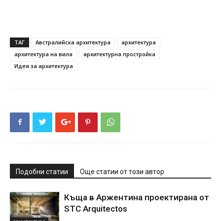
ТАГ
Австралийска архитектура
архитектура
архитектура на вила
архитектурна простройка
Идея за архитектура
Подобни статии
Още статии от този автор
Къща в Аржентина проектирана от
STC Arquitectos