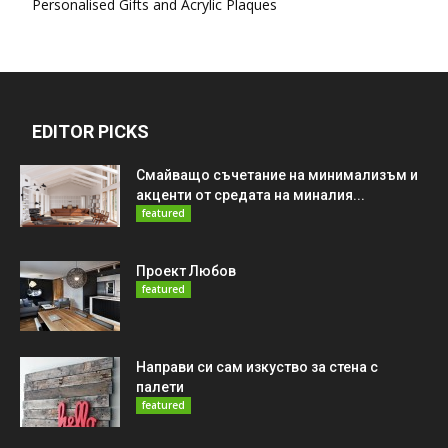
Personalised Gifts and Acrylic Plaques
EDITOR PICKS
Смайващо съчетание на минимализъм и
акценти от средата на миналия...
featured
Проект Любов
featured
Направи си сам изкуство за стена с
палети
featured