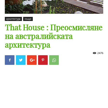
архитектура
къщи
That House : Преосмисляне
на австралийската
архитектура
2476