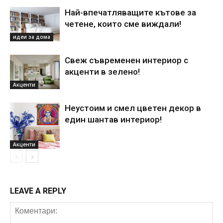
Най-впечатляващите кътове за
четене, които сме виждали!
идеи за дома
Свеж съвременен интериор с
акценти в зелено!
Акценти
Неустоим и смел цветен декор в
един шантав интериор!
Акценти
LEAVE A REPLY