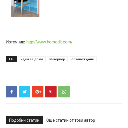
Източник:
http://www.homedit.com/
ТАГ
идеи за дома
Интериор
обзавеждане
Подобни статии
Още статии от този автор