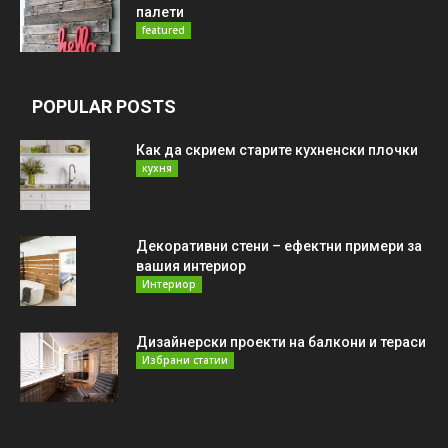
палети
featured
POPULAR POSTS
Как да скрием старите кухненски плочки
кухня
Декоративни стени – ефектни примери за
вашия интериор
Интериор
Дизайнерски проекти на балкони и тераси
Избрани статии