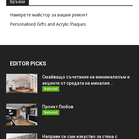
Връзки
Намерете майстор за вашия ремонт
Personalised Gifts and Acrylic Plaques
EDITOR PICKS
Смайващо съчетание на минимализъм и
акценти от средата на миналия...
featured
Проект Любов
featured
Направи си сам изкуство за стена с