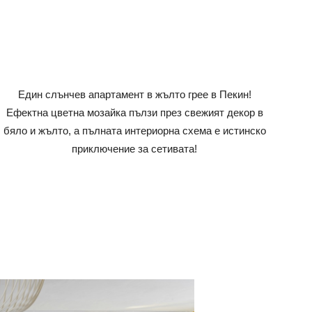
Един слънчев апартамент в жълто грее в Пекин!
Ефектна цветна мозайка пълзи през свежият декор в
бяло и жълто, а пълната интериорна схема е истинско
приключение за сетивата!