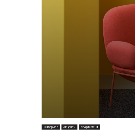
Интериор
Акценти
апартамент