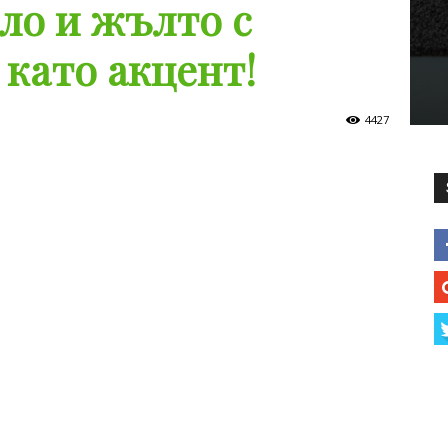
яло и жълто с
 като акцент!
4427