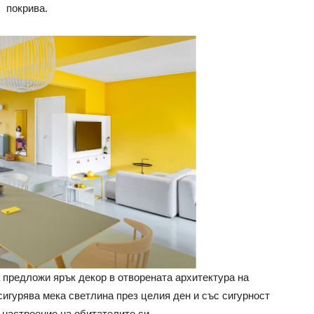
покрива.
а предложи ярък декор в отворената архитектура на
игурява мека светлина през целия ден и със сигурност
 настроение на обитателите си.