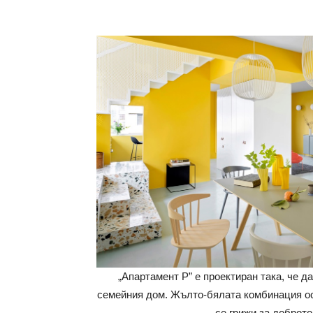
„Апартамент P” е проектиран така, че д
семейния дом. Жълто-бялата комбинация ос
се грижи за доброто