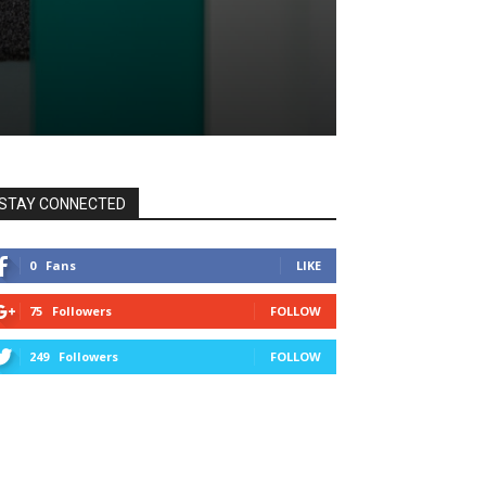
STAY CONNECTED
0
Fans
LIKE
75
Followers
FOLLOW
249
Followers
FOLLOW