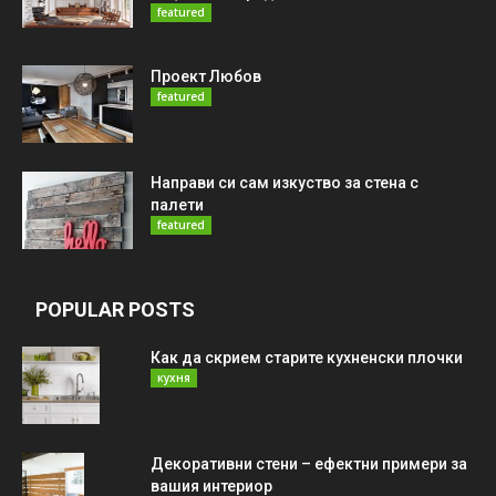
featured
Проект Любов
featured
Направи си сам изкуство за стена с
палети
featured
POPULAR POSTS
Как да скрием старите кухненски плочки
кухня
Декоративни стени – ефектни примери за
вашия интериор