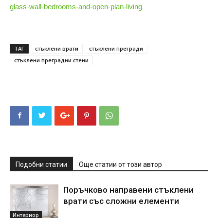
glass-wall-bedrooms-and-open-plan-living
ТАГ
стъклени врати
стъклени прегради
стъклени преградни стени
Подобни статии
Още статии от този автор
Поръчково направени стъклени
врати със сложни елементи
Интериор