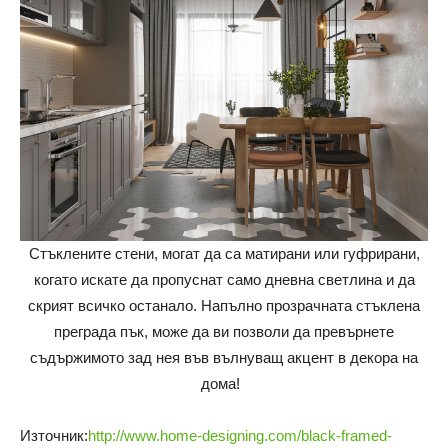
Стъклените стени, могат да са матирани или гуфрирани,
когато искате да пропуснат само дневна светлина и да
скрият всичко останало. Напълно прозрачната стъклена
преграда пък, може да ви позволи да превърнете
съдържимото зад нея във вълнуващ акцент в декора на
дома!
Източник:
http://www.home-designing.com/black-framed-