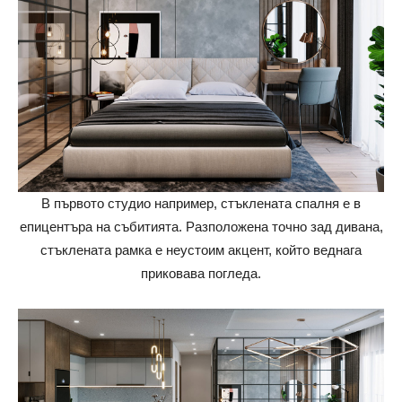
В първото студио например, стъклената спалня е в
епицентъра на събитията. Разположена точно зад дивана,
стъклената рамка е неустоим акцент, който веднага
приковава погледа.