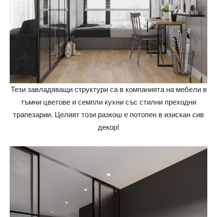
Тези завладяващи структури са в компанията на мебели в
тъмни цветове и семпли кухни със стилни преходни
трапезарии. Целият този разкош е потопен в изискан сив
декор!