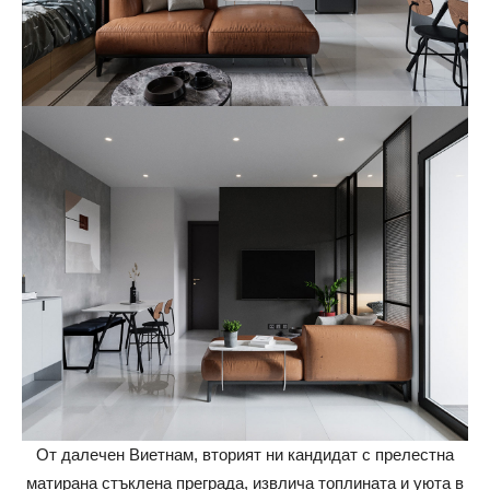
От далечен Виетнам, вторият ни кандидат с прелестна
матирана стъклена преграда, извлича топлината и уюта в