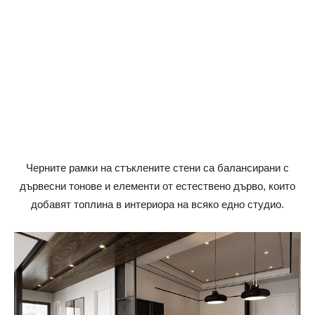
Черните рамки на стъклените стени са балансирани с
дървесни тонове и елементи от естествено дърво, които
добавят топлина в интериора на всяко едно студио.