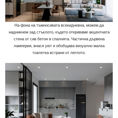
На фона на тъмносивата всекидневна, можем да
надникнем зад стъклото, където откриваме акцентната
стена от сив бетон в спалнята. Частична дървена
ламперия, внася уют и обобщава визуално малка
тоалетка встрани от леглото.