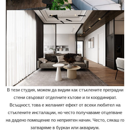
В тези студия, можем да видим как стъклените преградни
стени свързват отделните кътове и ги координират.
Всъщност, това е желаният ефект от всеки любител на
стъклените инсталации, но често получаваме отцепване
на дадено помещение по неприятен начин. Често, сякаш го
затваряме в буркан или аквариум.