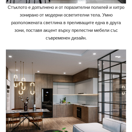
Стъклото е допълнено и от поразителни полилей и хитро
зонирано от модерни осветителни тела. Умно
разположената светлина в преливащите една в друга
зони, поставя акцент върху прелестни мебели със
съвременен дизайн.