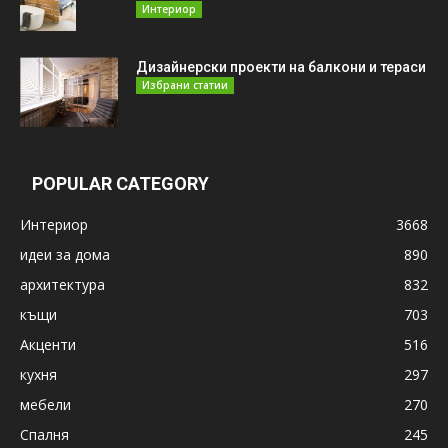
Интериор
Дизайнерски проекти на балкони и тераси
Избрани статии
POPULAR CATEGORY
Интериор
3668
идеи за дома
890
архитектура
832
къщи
703
Акценти
516
кухня
297
мебели
270
Спалня
245