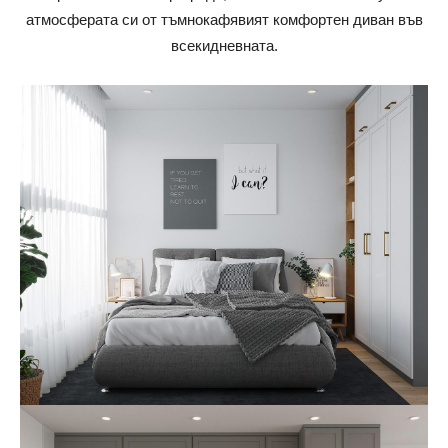
атмосферата си от тъмнокафявият комфортен диван във
всекидневната.