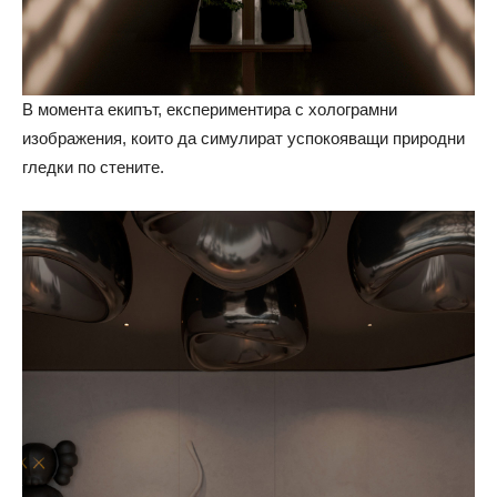
В момента екипът, експериментира с холограмни
изображения, които да симулират успокояващи природни
гледки по стените.