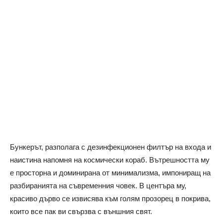
Бункерът, разполага с дезинфекционен филтър на входа и
наистина напомня на космически кораб. Вътрешността му
е просторна и доминирана от минимализма, импониращ на
разбиранията на съвременния човек. В центъра му,
красиво дърво се извисява към голям прозорец в покрива,
които все пак ви свързва с външния свят.