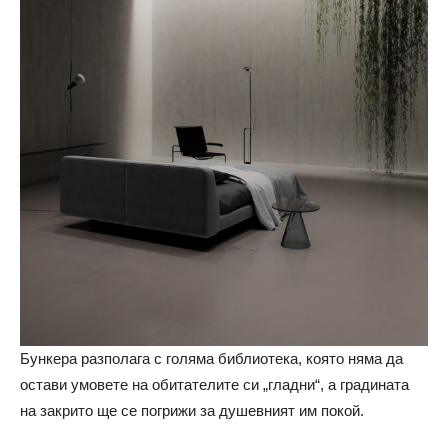
Бункера разполага с голяма библиотека, която няма да
остави умовете на обитателите си „гладни“, а градината
на закрито ще се погрижи за душевният им покой.