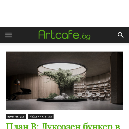
архитектура
Избрани статии
План B: Луксозен бункер в