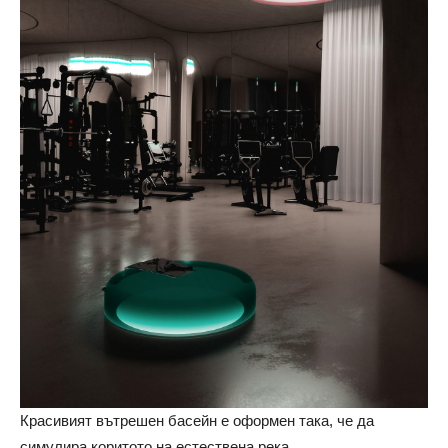
Красивият вътрешен басейн е оформен така, че да
симулира коритото на естествена река.