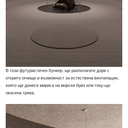
В този футуристичен бункер, ще разполагате дори с
открито огнище и възможност за естествена вентилация,
която ще донесе мириса на морски бриз или току-що
окосена трева.