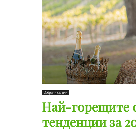
Избрани статии
Най-горещите 
тенденции за 20