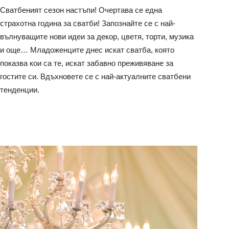
Сватбеният сезон настъпи! Очертава се една
страхотна година за сватби! Запознайте се с най-
вълнуващите нови идеи за декор, цветя, торти, музика
и още… Младоженците днес искат сватба, която
показва кои са те, искат забавно преживяване за
гостите си. Вдъхновете се с най-актуалните сватбени
тенденции.