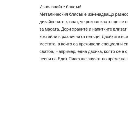
Използвайте блясък!
Металическия блясък е изненадващо разноо
дизайнерите казват, че розово злато ще се п
за масата. Дори храните и напитките влизат 
коктейли в различни оттенъци. Двойките вс
местата, в които са преживели специални с
сватба. Например, една двойка, която се е 
песни на Едит Пиаф ще звучат по време на 