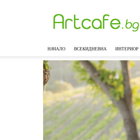
Artcafe.bg
–
Модерни
идеи
за
интериорен
НАЧАЛО
ВСЕКИДНЕВНА
ИНТЕРИОР
дизайн,
обзавеждане
и
декорация
на
дома