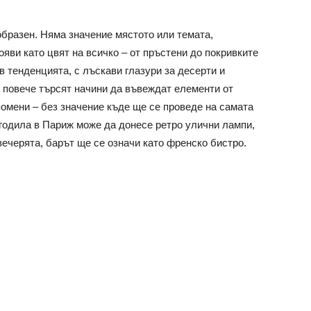
бразен. Няма значение мястото или темата,
ояви като цвят на всичко – от пръстени до покривките
в тенденцията, с лъскави глазури за десерти и
е повече търсят начини да въвеждат елементи от
помени – без значение къде ще се проведе на самата
сгодила в Париж може да донесе ретро улични лампи,
вечерята, барът ще се означи като френско бистро.