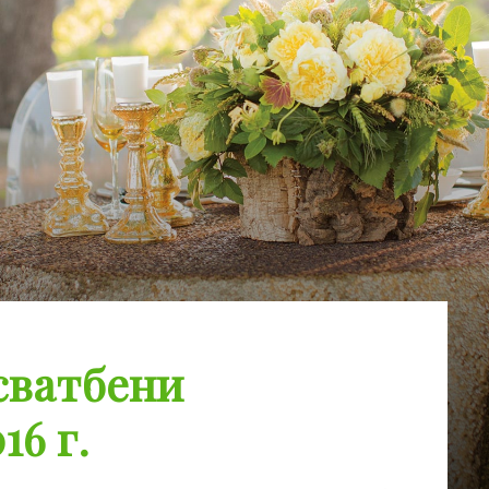
сватбени
16 г.