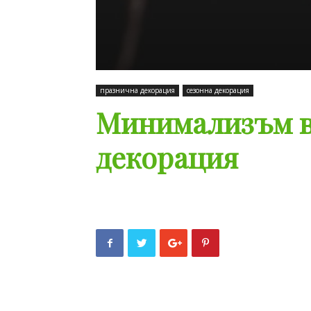
празнична декорация
сезонна декорация
Минимализъм в
декорация