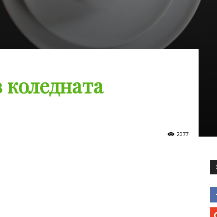
 коледната
2077