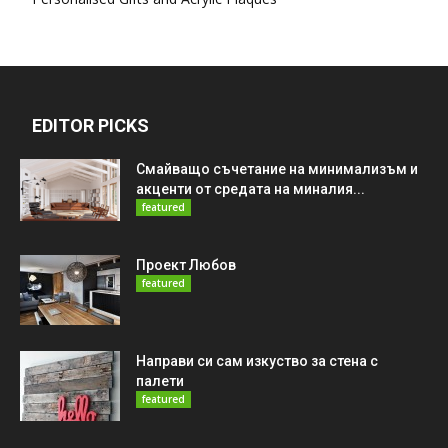
EDITOR PICKS
Смайващо съчетание на минимализъм и
акценти от средата на миналия...
featured
Проект Любов
featured
Направи си сам изкуство за стена с
палети
featured