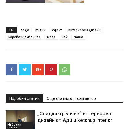
ТАГ
вода
вълни
ефект
интериорен дизайн
корейски дизайнер
маса
чай
чаша
Подобни статии
Още статии от този автор
„Сладко-тръпчив“ интериорен
дизайн от Ади и ketchup interior
Избрани
статии