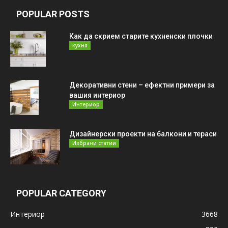
POPULAR POSTS
Как да скрием старите кухненски плочки
кухня
Декоративни стени – ефектни примери за
вашия интериор
Интериор
Дизайнерски проекти на балкони и тераси
Избрани статии
POPULAR CATEGORY
Интериор
3668