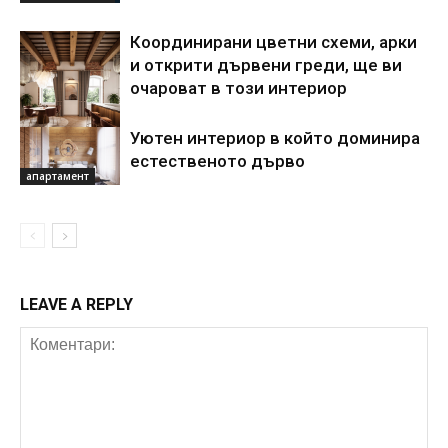
Координирани цветни схеми, арки
и открити дървени греди, ще ви
очароват в този интериор
Уютен интериор в който доминира
Акценти
естественото дърво
апартамент
LEAVE A REPLY