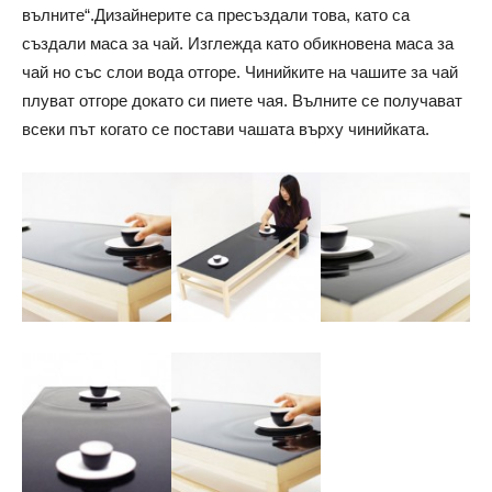
вълните“.Дизайнерите са пресъздали това, като са
създали маса за чай. Изглежда като обикновена маса за
чай но със слои вода отгоре. Чинийките на чашите за чай
плуват отгоре докато си пиете чая. Вълните се получават
всеки път когато се постави чашата върху чинийката.