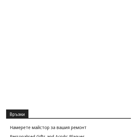
Връзки
Намерете майстор за вашия ремонт
Personalised Gifts and Acrylic Plaques