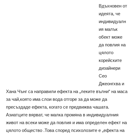
Вдъхновен от
идеята, че
индивидуалн
ия малък
обект може
да повлия на
цялото
корейските
дизайнери
Сео
Джеонгхва и
Хана Чънг са направили ефекта на „леките вълни“ на маса
за чай,която има слои вода отгоре за да може да
пресъздаде ефекта, когато се предвижва чашата.
Азиатците вярват, че малка промяна в индивидуалния
живот на всеки може да повлия и има определен ефект на
цялото общество .Това според психолозите е „ефекта на