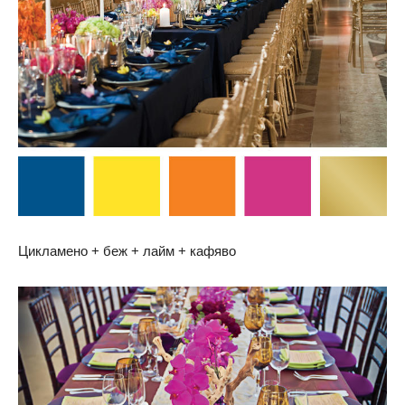
Цикламено + беж + лайм + кафяво