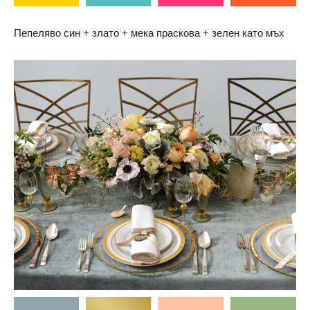
Пепеляво син + злато + мека праскова + зелен като мъх