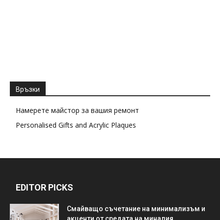
Връзки
Намерете майстор за вашия ремонт
Personalised Gifts and Acrylic Plaques
EDITOR PICKS
Смайващо съчетание на минимализъм и
акценти от средата на миналия...