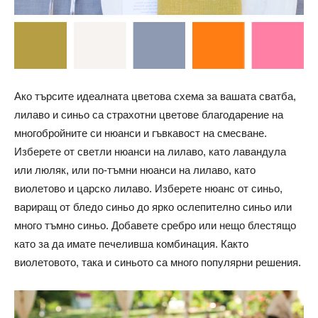
Ако търсите идеалната цветова схема за вашата сватба,
лилаво и синьо са страхотни цветове благодарение на
многобройните си нюанси и гъвкавост на смесване.
Изберете от светли нюанси на лилаво, като лавандула
или люляк, или по-тъмни нюанси на лилаво, като
виолетово и царско лилаво. Изберете нюанс от синьо,
вариращ от бледо синьо до ярко ослепително синьо или
много тъмно синьо. Добавете сребро или нещо блестящо
като за да имате печеливша комбинация. Както
виолетовото, така и синьото са много популярни решения.