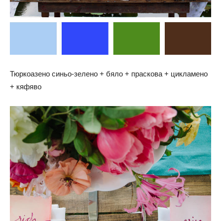
Тюркоазено синьо-зелено + бяло + праскова + цикламено
+ кяфяво