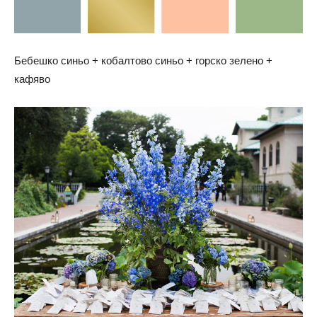
Бебешко синьо + кобалтово синьо + горско зелено +
кафяво