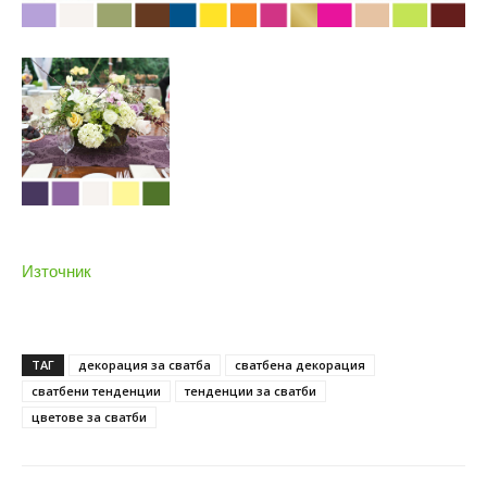
Източник
ТАГ
декорация за сватба
сватбена декорация
сватбени тенденции
тенденции за сватби
цветове за сватби