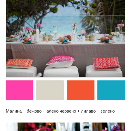
Малина + бежово + алено червено + лилаво + зелено