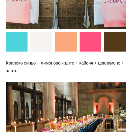
Кралско синьо + лимоново жълто + кайсия + цикламено +
злато