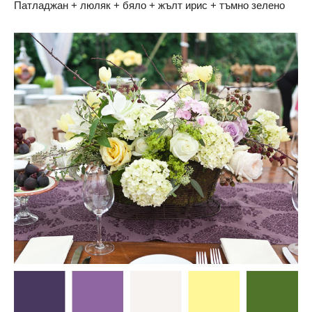
Патладжан + люляк + бяло + жълт ирис + тъмно зелено