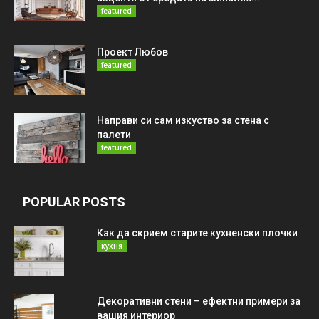
featured
Проект Любов
featured
Направи си сам изкуство за стена с
палети
featured
POPULAR POSTS
Как да скрием старите кухненски плочки
кухня
Декоративни стени – ефектни примери за
вашия интериор