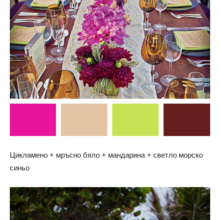
Цикламено + мръсно бяло + мандарина + светло морско
синьо