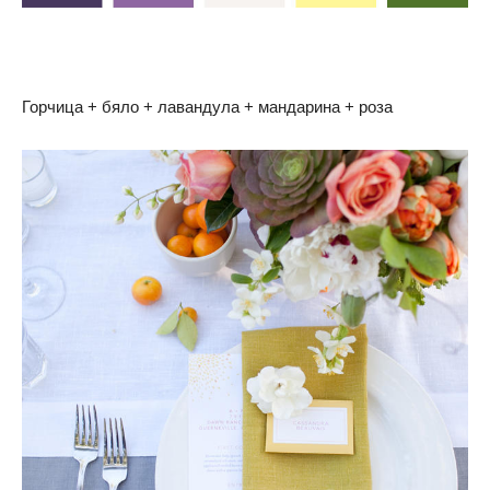
Горчица + бяло + лавандула + мандарина + роза