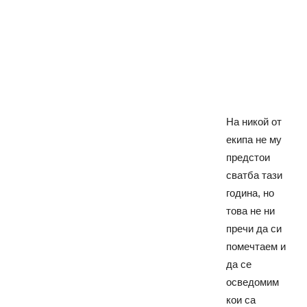
На никой от
екипа не му
предстои
сватба тази
година, но
това не ни
пречи да си
помечтаем и
да се
осведомим
кои са