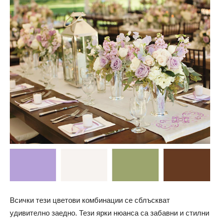
Всички тези цветови комбинации се сблъскват
удивително заедно. Тези ярки нюанса са забавни и стилни