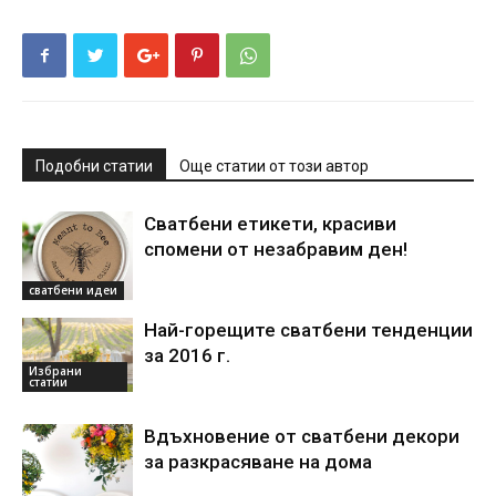
Подобни статии
Още статии от този автор
Сватбени етикети, красиви
спомени от незабравим ден!
сватбени идеи
Най-горещите сватбени тенденции
за 2016 г.
Избрани
статии
Вдъхновение от сватбени декори
за разкрасяване на дома