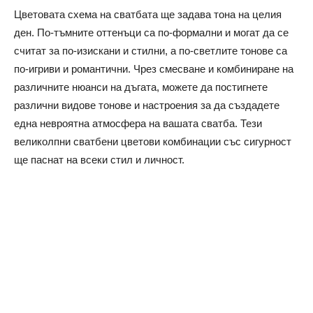
Цветовата схема на сватбата ще задава тона на целия
ден. По-тъмните оттенъци са по-формални и могат да се
считат за по-изискани и стилни, а по-светлите тонове са
по-игриви и романтични. Чрез смесване и комбиниране на
различните нюанси на дъгата, можете да постигнете
различни видове тонове и настроения за да създадете
една невроятна атмосфера на вашата сватба. Тези
великолпни сватбени цветови комбинации със сигурност
ще паснат на всеки стил и личност.