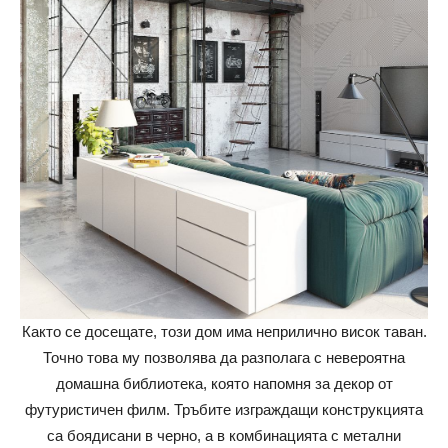
Както се досещате, този дом има неприлично висок таван.
Точно това му позволява да разполага с невероятна
домашна библиотека, която напомня за декор от
футуристичен филм. Тръбите изграждащи конструкцията
са боядисани в черно, а в комбинацията с метални