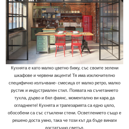
Кухнята е като малко цветно бижу, със своите зелени
шкафове и червени акценти! Тя има изключително
специфично излъчване- смесица от малко ретро, малко
рустик и индустриален стил. Появата на съчетанието
тухла, дърво и бял фаянс, моментално ви кара да
огладнеете! Кухнята и трапезарията са едно цяло,
обособени са със стъклени стени. Осветлението също е
решено доста умно, така че този кът да бъде винаги
достатъчно светъл.