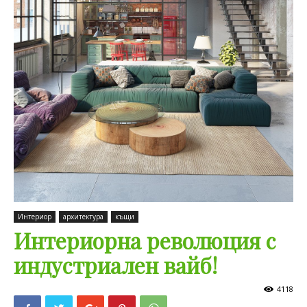
Интериор
архитектура
къщи
Интериорна революция с
индустриален вайб!
4118