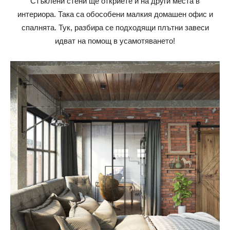
Стъклени стени ще откриете и на други места в
интериора. Така са обособени малкия домашен офис и
спалнята. Тук, разбира се подходящи плътни завеси
идват на помощ в усамотяването!