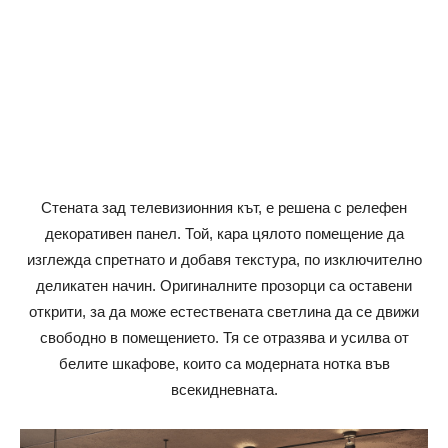
Стената зад телевизионния кът, е решена с релефен
декоративен панел. Той, кара цялото помещение да
изглежда спретнато и добавя текстура, по изключително
деликатен начин. Оригиналните прозорци са оставени
открити, за да може естествената светлина да се движи
свободно в помещението. Тя се отразява и усилва от
белите шкафове, които са модерната нотка във
всекидневната.