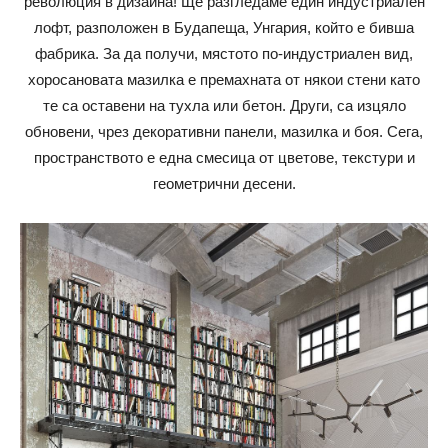
революция в дизайна! Ще разгледаме един индустриален
лофт, разположен в Будапеща, Унгария, който е бивша
фабрика. За да получи, мястото по-индустриален вид,
хоросановата мазилка е премахната от някои стени като
те са оставени на тухла или бетон. Други, са изцяло
обновени, чрез декоративни панели, мазилка и боя. Сега,
пространството е една смесица от цветове, текстури и
геометрични десени.