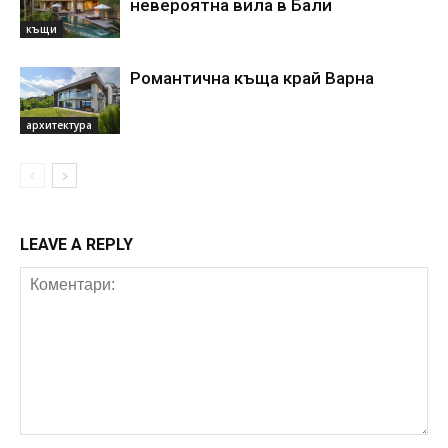
невероятна вила в Бали
къщи
къщи
Романтична къща край Варна
архитектура
LEAVE A REPLY