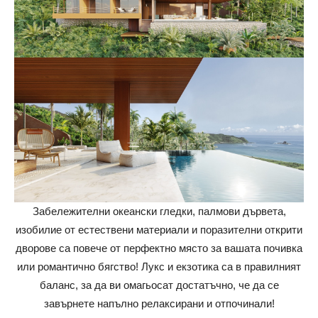
Забележителни океански гледки, палмови дървета,
изобилие от естествени материали и поразителни открити
дворове са повече от перфектно място за вашата почивка
или романтично бягство! Лукс и екзотика са в правилният
баланс, за да ви омагьосат достатъчно, че да се
завърнете напълно релаксирани и отпочинали!