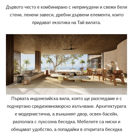
Дървото често е комбинирано с непринудени и свежи бели
стени, ленени завеси, дребни дървени елементи, които
придават екзотика на Тай вилата.
Първата индонезийска вила, която ще разгледаме е с
подчертано средиземноморско излъчване. Архитектурата
е модернистична, а външният двор, освен басейн,
разполага с луксозна беседка. Мебелите са ниски и
обещават удобство, а попадайки в откритата беседка