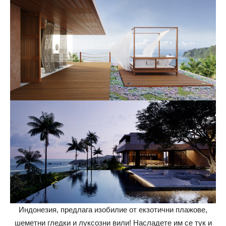
Индонезия, предлага изобилие от екзотични плажове,
шеметни гледки и луксозни вили! Насладете им се тук и