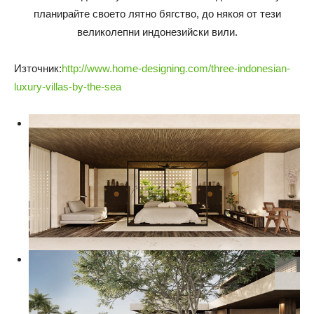
планирайте своето лятно бягство, до някоя от тези
великолепни индонезийски вили.
Източник:
http://www.home-designing.com/three-indonesian-
luxury-villas-by-the-sea