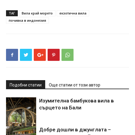
ТАГ
Вила край морето
екзотична вила
почивка в индонезия
Подобни статии
Още статии от този автор
Изумителна бамбукова вила в
сърцето на Бали
Добре дошли в джунглата –