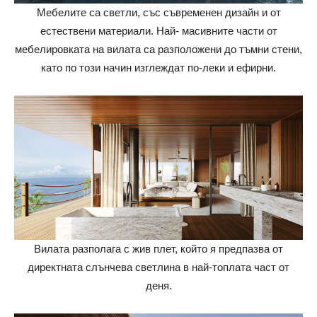
Мебелите са светли, със съвременен дизайн и от
естествени материали. Най- масивните части от
мебелировката на вилата са разположени до тъмни стени,
като по този начин изглеждат по-леки и ефирни.
Вилата разполага с жив плет, който я предпазва от
директната слънчева светлина в най-топлата част от
деня.