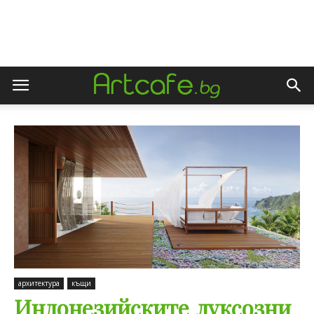
архитектура
къщи
Индонезийските луксозни