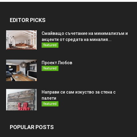
EDITOR PICKS
Смайващо съчетание на минимализъм и
акценти от средата на миналия...
featured
Проект Любов
featured
Направи си сам изкуство за стена с
палети
featured
POPULAR POSTS