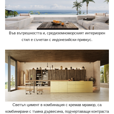
Във вътрешността и, средиземноморският интериорен
стил е съчетан с индонезийски привкус.
Светъл цимент в комбинация с кремав мрамор, са
комбинирани с тъмна дървесина, подчертаващи контраста