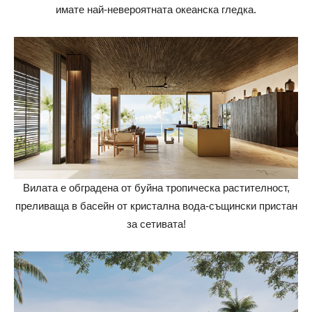
имате най-невероятната океанска гледка.
Вилата е обградена от буйна тропическа растителност,
преливаща в басейн от кристална вода-същински пристан
за сетивата!