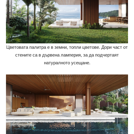
Цветовата палитра е в земни, топли цветове. Дори част от
стените са в дървена ламперия, за да подчертаят
натуралното усещане.