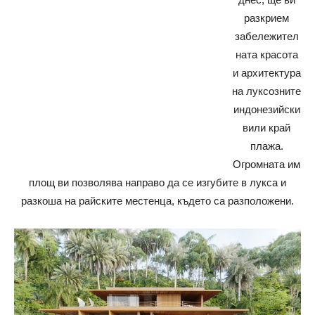
разкрием
забележител
ната красота
и архитектура
на луксозните
индонезийски
вили край
плажа.
Огромната им
площ ви позволява направо да се изгубите в лукса и
разкоша на райските местенца, където са разположени.