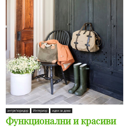
антре/коридор
Интериор
идеи за дома
Функционални и красиви