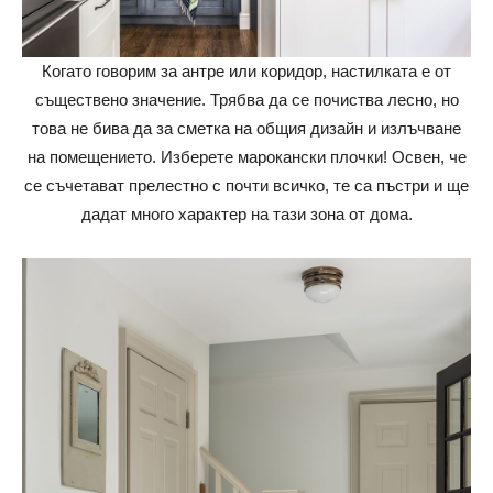
Когато говорим за антре или коридор, настилката е от
съществено значение. Трябва да се почиства лесно, но
това не бива да за сметка на общия дизайн и излъчване
на помещението. Изберете марокански плочки! Освен, че
се съчетават прелестно с почти всичко, те са пъстри и ще
дадат много характер на тази зона от дома.