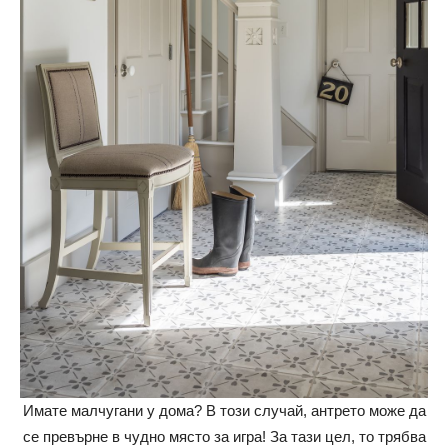
Имате малчугани у дома? В този случай, антрето може да
се превърне в чудно място за игра! За тази цел, то трябва