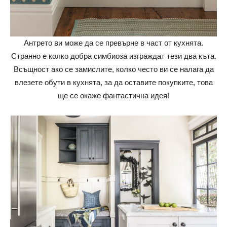
Антрето ви може да се превърне в част от кухнята.
Странно е колко добра симбиоза изграждат тези два къта.
Всъщност ако се замислите, колко често ви се налага да
влезете обути в кухнята, за да оставите покупките, това
ще се окаже фантастична идея!