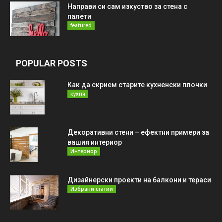
Направи си сам изкуство за стена с
палети
featured
POPULAR POSTS
Как да скрием старите кухненски плочки
кухня
Декоративни стени – ефектни примери за
вашия интериор
Интериор
Дизайнерски проекти на балкони и тераси
Избрани статии