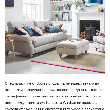
Специалистите от Joules споделят, че единствената им
цел в тази ексклузивна серия канапета е да откликнат на
специфичните нужди на клиентите си и да внесат повече
цвят в ежедневието им.
Канапето Windsor ви предлага
коктейл от смел цвят и свежест в интериора с подчертана