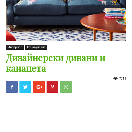
Интериор
Всекидневна
Дизайнерски дивани и
канапета
7011