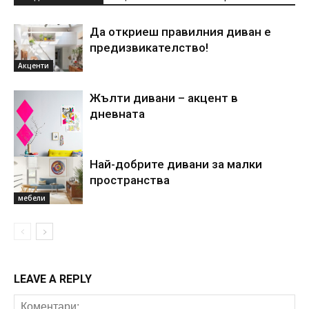
Да откриеш правилния диван е
предизвикателство!
Акценти
Жълти дивани – aкцент в
дневната
Най-добрите дивани за малки
пространства
Всекидневна
мебели
LEAVE A REPLY