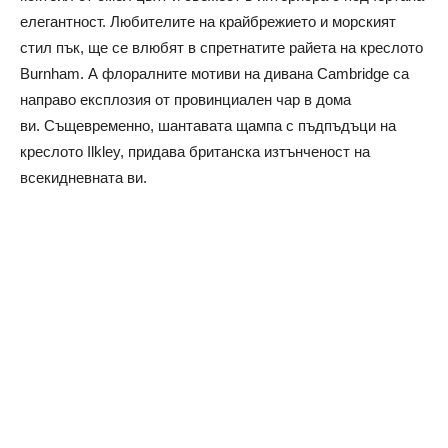
елегантност.
Любителите на крайбрежието и морският
стил пък, ще се влюбят в спретнатите райета на креслото
Burnham. А ф
лоралните мотиви на дивана Cambridge са
направо експлозия от провинциален чар в дома
ви.
Същевременно, шантавата щампа с пъдпъдъци на
креслото Ilkley, придава британска изтънченост на
всекидневната ви.