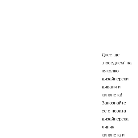
Днес ще
„поседнем“ на
няколко
дизайнерски
дивани и
канапета!
Запознайте
се с новата
дизайнерска
линия
канапета и