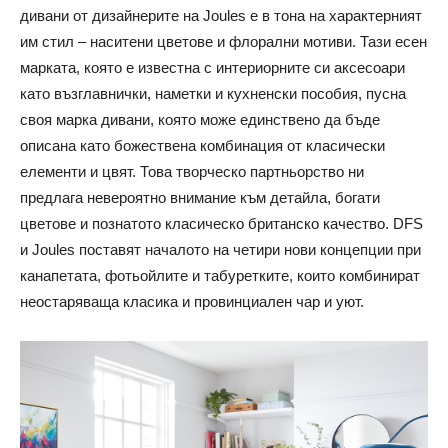
дивани от дизайнерите на Joules е в тона на характерният
им стил – наситени цветове и флорални мотиви.
Тази есен
марката, която е известна с интериорните си аксесоари
като възглавнички, наметки и кухненски пособия, пусна
своя марка дивани, която може единствено да бъде
описана като божествена комбинация от класически
елементи и цвят.
Това творческо партньорство ни
предлага невероятно внимание към детайла, богати
цветове и познатото класическо британско качество. DFS
и Joules поставят началото на четири нови концепции при
канапетата, фотьойлите и табуретките, които комбинират
неостаряваща класика и провинциален чар и уют.