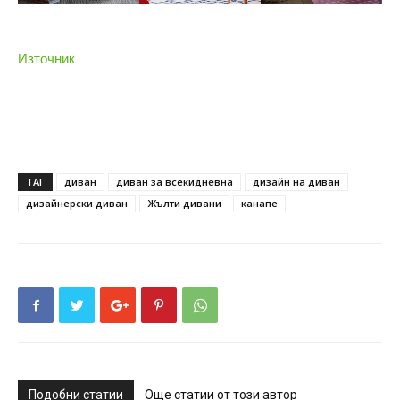
Източник
ТАГ
диван
диван за всекидневна
дизайн на диван
дизайнерски диван
Жълти дивани
канапе
Подобни статии
Още статии от този автор