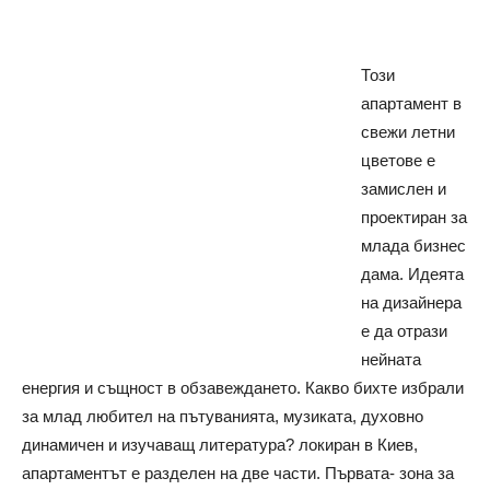
Този
апартамент в
свежи летни
цветове е
замислен и
проектиран за
млада бизнес
дама. Идеята
на дизайнера
е да отрази
нейната
енергия и същност в обзавеждането. Какво бихте избрали
за млад любител на пътуванията, музиката, духовно
динамичен и изучаващ литература? локиран в Киев,
апартаментът е разделен на две части. Първата- зона за