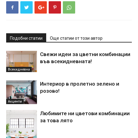
Подобни статии
Още статии от този автор
Свежи идеи за цветни комбинации
във всекидневната!
Всекидневна
Интериор в пролетно зелено и
розово!
Акценти
Любимите ни цветови комбинации
за това лято