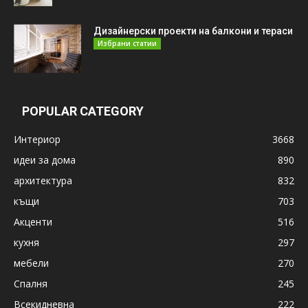
Дизайнерски проекти на балкони и тераси
Избрани статии
POPULAR CATEGORY
Интериор
3668
идеи за дома
890
архитектура
832
къщи
703
Акценти
516
кухня
297
мебели
270
Спалня
245
Всекидневна
222