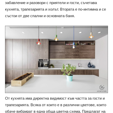
забавление и разовори с приятели и гости, съчетава
кухнята, трапезарията и холът. Втората е по-интимна и се
състои от две спални и основната баня.
От кухнята има директна видимост към частта за гости и
трапезарията. Всяка от които е в различни цветове, които
обаче вибрират в една обща цветна схема. Предлагат на