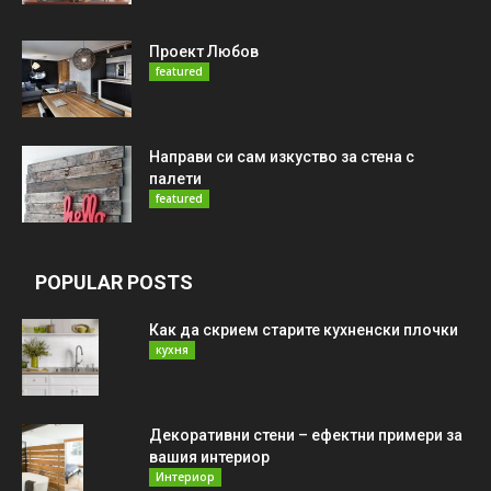
Проект Любов
featured
Направи си сам изкуство за стена с
палети
featured
POPULAR POSTS
Как да скрием старите кухненски плочки
кухня
Декоративни стени – ефектни примери за
вашия интериор
Интериор