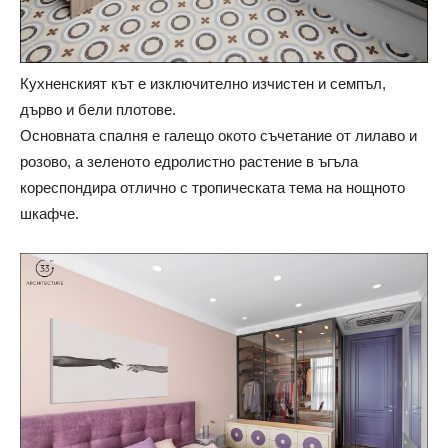
Кухненският кът е изключително изчистен и семпъл,
дърво и бели плотове.
Основната спалня е галещо окото съчетание от лилаво и
розово, а зеленото едролистно растение в ъгъла
кореспондира отлично с тропическата тема на нощното
шкафче.