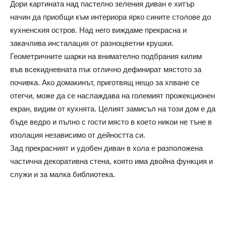
Дори картината над пастелно зеления диван е хитър
начин да приобщи към интериора ярко сините столове до
кухненския остров. Над него виждаме прекрасна и
закачлива инсталация от разноцветни крушки.
Геометричните шарки на внимателно подбрания килим
във всекидневната пък отлично дефинират мястото за
почивка. Ако домакинът, приготвящ нещо за хпване се
отегчи, може да се наслаждава на големият прожекционен
екран, видим от кухнята. Целият замисъл на този дом е да
бъде ведро и пълно с гости място в което никои не тъне в
изолация независимо от дейността си.
Зад прекрасният и удобен диван в хола е разположена
частична декоративна стена, която има двойна функция и
служи и за малка библиотека.