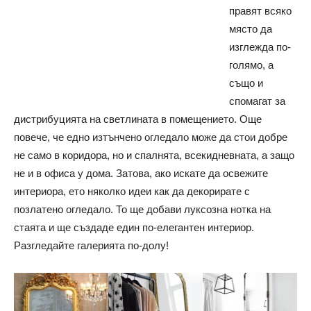
правят всяко
място да
изглежда по-
голямо, а
също и
спомагат за
дистрибуцията на светлината в помещението. Още
повече, че едно изтънчено огледало може да стои добре
не само в коридора, но и спалнята, всекидневната, а защо
не и в офиса у дома. Затова, ако искате да освежите
интериора, ето няколко идеи как да декорирате с
позлатено огледало. То ще добави луксозна нотка на
стаята и ще създаде един по-елегантен интериор.
Разгледайте галерията по-долу!