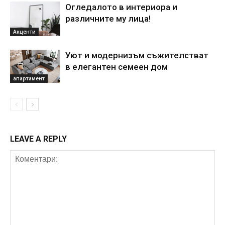
Огледалото в интериора и
различните му лица!
Акценти
Уют и модернизъм съжителстват
в елегантен семеен дом
апартамент
LEAVE A REPLY