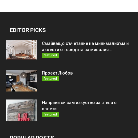
EDITOR PICKS
Смайващо съчетание на минимализъм и
акценти от средата на миналия...
featured
Проект Любов
featured
Направи си сам изкуство за стена с
палети
featured
POPULAR POSTS