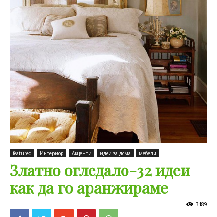
featured
Интериор
Акценти
идеи за дома
мебели
Златно огледало-32 идеи
как да го аранжираме
3189