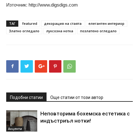
Източник: http://www.digsdigs.com
ТАГ
featured
декорация на стаята
елегантен интериор
Златно огледало
луксозна нотка
позлатено огледало
Подобни статии
Още статии от този автор
Неповторима бохемска естетика с
индъстриъл нотки!
Акценти