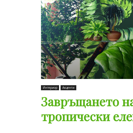
Интериор
Акценти
Завръщането на
тропически ел