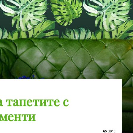
 тапетите с
ементи
3910