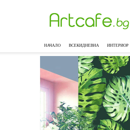
Artcafe.bg
–
Модерни
идеи
за
интериорен
НАЧАЛО
ВСЕКИДНЕВНА
ИНТЕРИОР
дизайн,
обзавеждане
и
декорация
на
дома