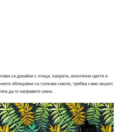
тиви са дизайни с птици, папрати, екзотични цветя и
енните облицовки са толкова смели, трябва само акцент
ига да го направите умно.