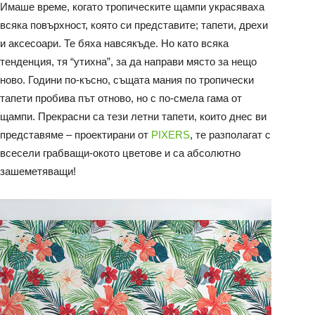
Имаше време, когато тропическите щампи украсяваха
всяка повърхност, която си представите; тапети, дрехи
и аксесоари. Те бяха навсякъде. Но като всяка
тенденция, тя “утихна”, за да направи място за нещо
ново. Години по-късно, същата мания по тропически
тапети пробива път отново, но с по-смела гама от
щампи. Прекрасни са тези летни тапети, които днес ви
представяме – проектирани от
PIXERS
, те разполагат с
всесели грабващи-окото цветове и са абсолютно
зашеметяващи!