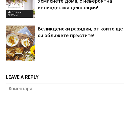
Усмихнете дома, с невероятна
великденска декорация!
Избрани
статии
Великденски разядки, от които ще
си оближете пръстите!
идеи за дома
LEAVE A REPLY