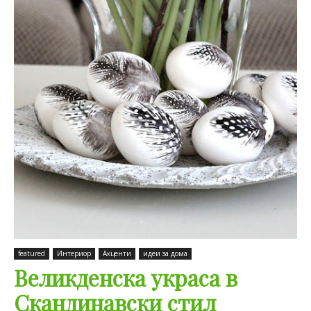
featured
Интериор
Акценти
идеи за дома
Великденска украса в
Скандинавски стил