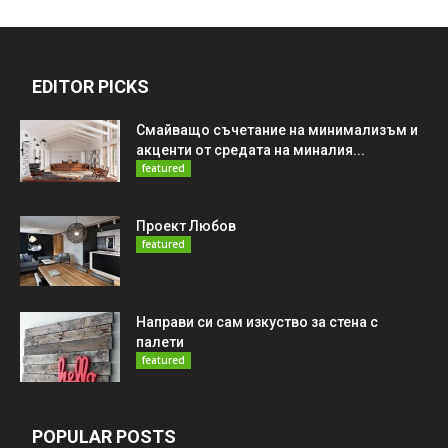
EDITOR PICKS
Смайващо съчетание на минимализъм и
акценти от средата на миналия...
featured
Проект Любов
featured
Направи си сам изкуство за стена с
палети
featured
POPULAR POSTS