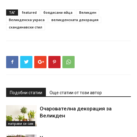
ТАГ
featured
боядисани яйца
Великден
Великденска украса
великденската декорация
скандинавски стил
Подобни статии
Още статии от този автор
Очарователна декорация за
Великден
направи си сам