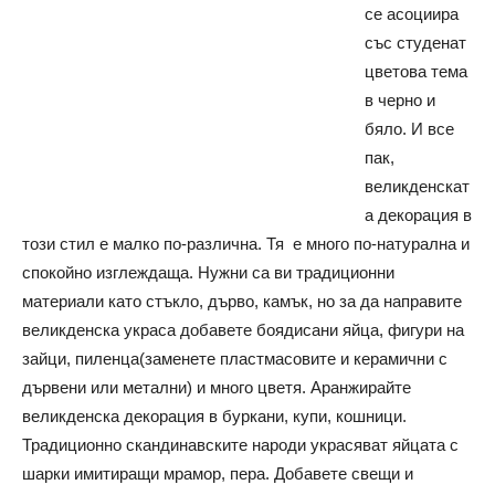
се асоциира
със студенат
цветова тема
в черно и
бяло. И все
пак,
великденскат
а декорация в
този стил е малко по-различна. Тя е много по-натурална и
спокойно изглеждаща. Нужни са ви традиционни
материали като стъкло, дърво, камък, но за да направите
великденска украса добавете боядисани яйца, фигури на
зайци, пиленца(заменете пластмасовите и керамични с
дървени или метални) и много цветя. Аранжирайте
великденска декорация в буркани, купи, кошници.
Традиционно скандинавските народи украсяват яйцата с
шарки имитиращи мрамор, пера. Добавете свещи и