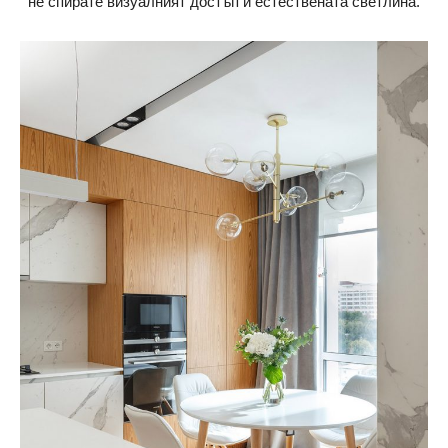
не спирате визуалният достъп и естествената светлина.