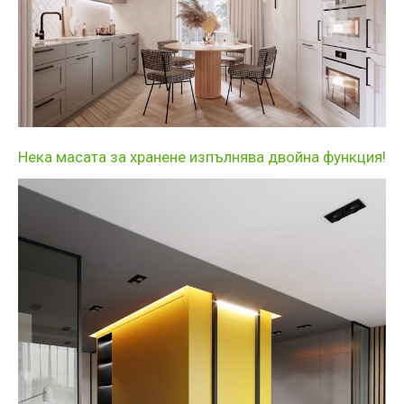
Нека масата за хранене изпълнява двойна функция!