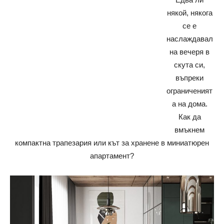
някой, някога
се е
наслаждавал
на вечеря в
скута си,
въпреки
ограниченият
а на дома.
Как да
вмъкнем
компактна трапезария или кът за хранене в миниатюрен
апартамент?