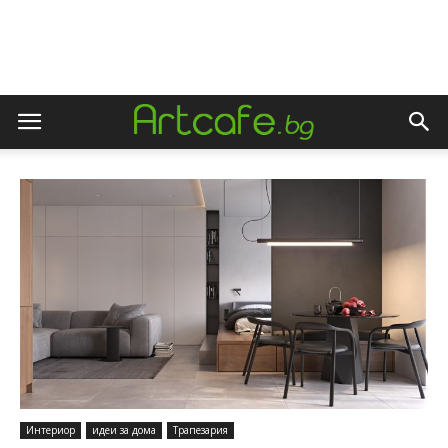
Интериор
идеи за дома
Трапезария