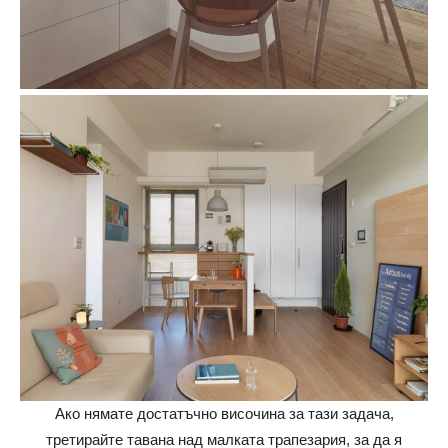
Ако нямате достатъчно височина за тази задача,
третирайте тавана над малката трапезария, за да я