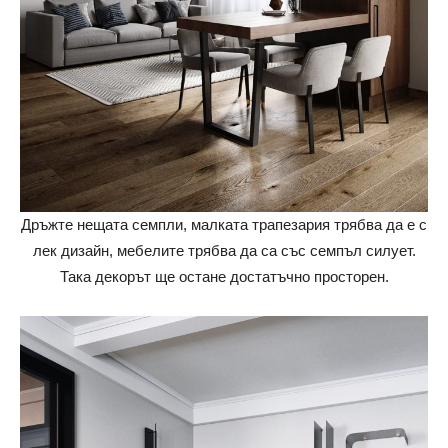
Дръжте нещата семпли, малката трапезария трябва да е с
лек дизайн, мебелите трябва да са със семпъл силует.
Така декорът ще остане достатъчно просторен.