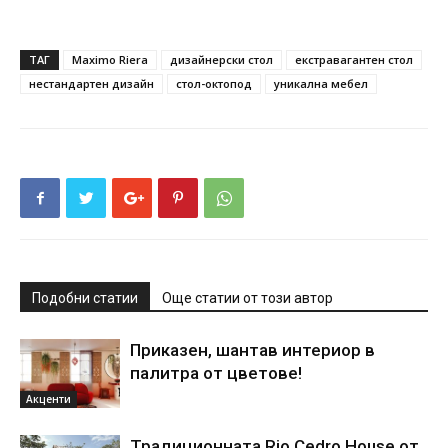
ТАГ
Maximo Riera
дизайнерски стол
екстравагантен стол
нестандартен дизайн
стол-октопод
уникална мебел
Подобни статии
Още статии от този автор
Приказен, шантав интериор в
палитра от цветове!
Акценти
Традиционната Rio Cedro House от