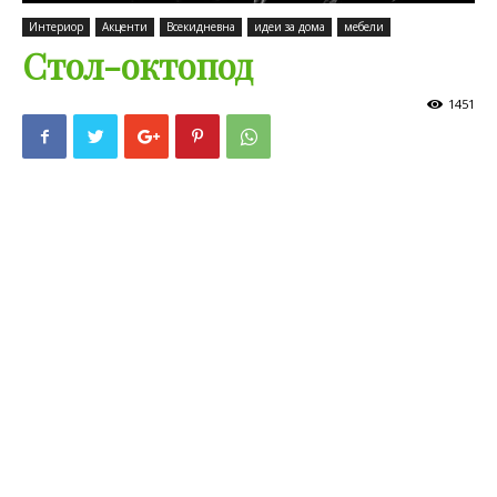
Интериор
Акценти
Всекидневна
идеи за дома
мебели
Стол-октопод
1451