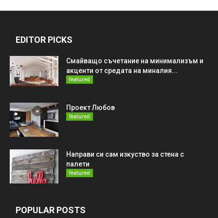
EDITOR PICKS
Смайващо съчетание на минимализъм и
акценти от средата на миналия...
featured
Проект Любов
featured
Направи си сам изкуство за стена с
палети
featured
POPULAR POSTS