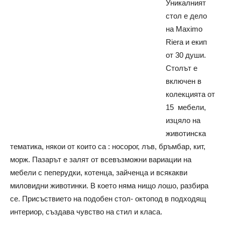
Уникалният
стол е дело
нa
Maximo
Riera и екип
от 30 души.
Столът е
включен в
колекцията от
15 мебели,
изцяло на
животинска
тематика, някои от които са : носорог, лъв, бръмбар, кит,
морж. Пазарът е залят от всевъзможни вариации на
мебели с пеперудки, котенца, зайченца и всякакви
миловидни животинки. В което няма нищо лошо, разбира
се. Присъствието на подобен стол- октопод в подходящ
интериор, създава чувство на стил и класа.