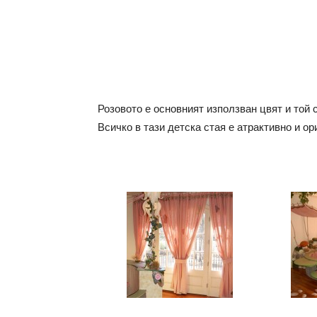
Розовото е основният използван цвят и той 
Всичко в тази детска стая е атрактивно и ор