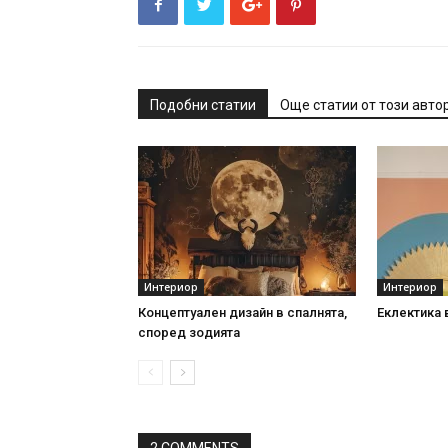
Подобни статии
Още статии от този авто
Интериор
Интериор
Концептуален дизайн в спалнята,
Еклектика 
според зодията