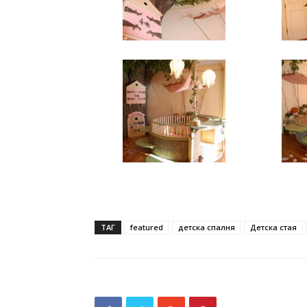
ТАГ
featured
детска спалня
Детска стая