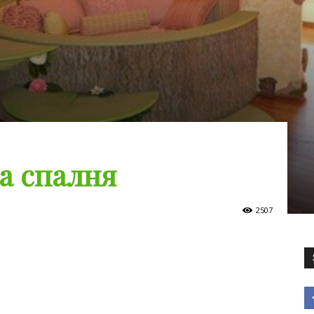
а спалня
2507