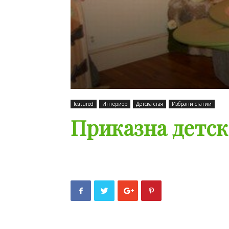
featured
Интериор
Детска стая
Избрани статии
Приказна детск