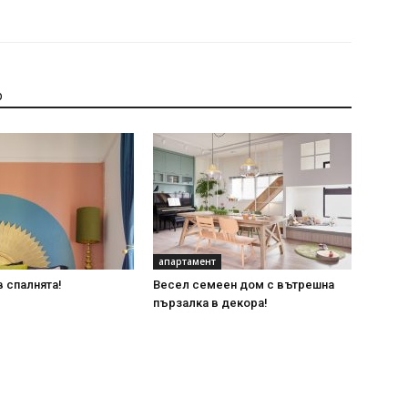
р
апартамент
в спалнята!
Весел семеен дом с вътрешна
пързалка в декора!