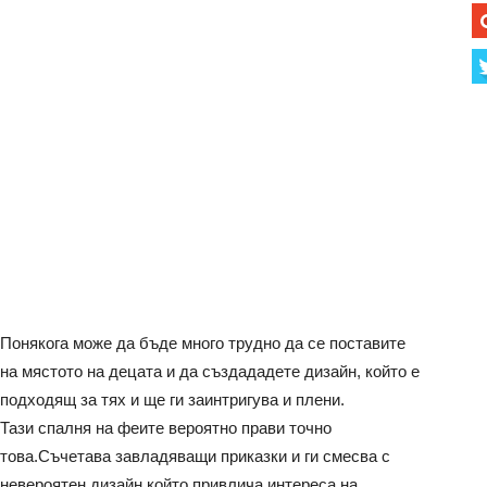
Понякога може да бъде много трудно да се поставите
на мястото на децата и да създададете дизайн, който е
подходящ за тях и ще ги заинтригува и плени.
Тази спалня на феите вероятно прави точно
това.Съчетава завладяващи приказки и ги смесва с
невероятен дизайн,който привлича интереса на