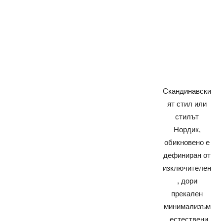
Скандинавски
ят стил или
стилът
Нордик,
обикновено е
дефиниран от
изключителен
, дори
прекален
минимализъм
, естествени