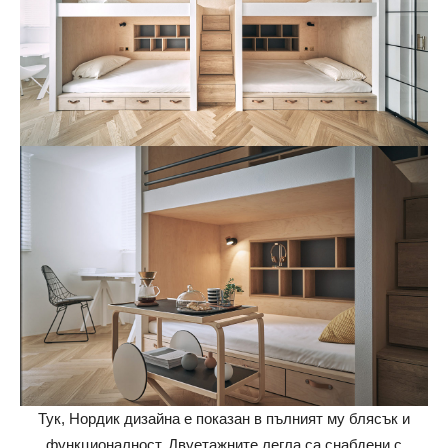
Тук, Нордик дизайна е показан в пълният му блясък и
функционалност. Двуетажните легла са снабдени с