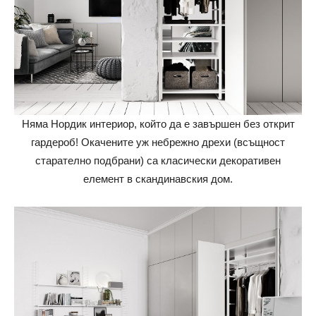
Няма Нордик интериор, който да е завършен без открит
гардероб! Окачените уж небрежно дрехи (всъщност
старателно подбрани) са класически декоративен
елемент в скандинавския дом.