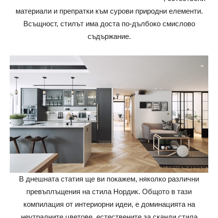
материали и препратки към сурови природни елементи.
Всъщност, стилът има доста по-дълбоко смислово
съдържание.
В днешната статия ще ви покажем, няколко различни
превъплъщения на стила Нордик. Общото в тази
компилация от интериорни идеи, е доминацията на
неутралните цветове, естествените за сканди стила