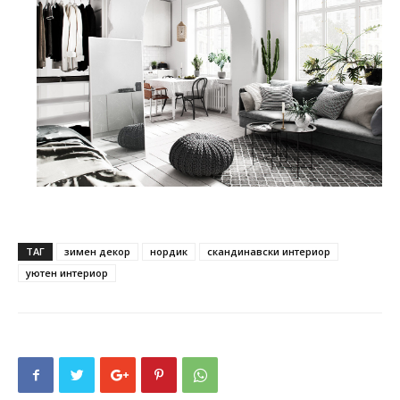
ТАГ
зимен декор
нордик
скандинавски интериор
уютен интериор