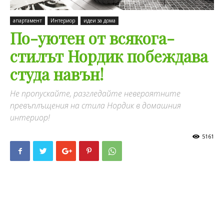
апартамент
Интериор
идеи за дома
По-уютен от всякога-
стилът Нордик побеждава
студа навън!
Не пропускайте, разгледайте невероятните
превъплъщения на стила Нордик в домашния
интериор!
5161