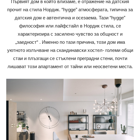
Първият дом в който влизаме, е отражение на датския
прочит на стила Нордик. “hygge” атмосферата, типична за
датския дом е автентична и осезаема. Тази “hygge”
философия или лайфстайл в Нордик стила, се
характеризира с засилено чувство за общност и
„заедност“ . Именно по тази причина, този дом има
уютното излъчване на скандинавски хостел- големи общи
стаи и плъзгащи се стъклени преградни стени, почти
лишават този апартамент от тайни или неосветени места.