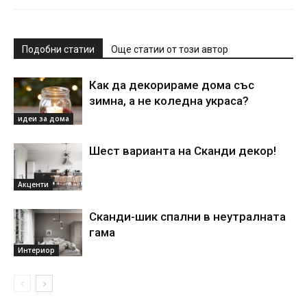
Подобни статии
Още статии от този автор
Как да декорираме дома със
зимна, а не коледна украса?
идеи за дома
Шест варианта на Сканди декор!
Акценти
Сканди-шик спални в неутралната
гама
Интериор