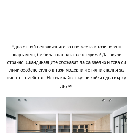
Едно от най-непривичните за нас места в този нордик
апартамент, би била спалнята за четирима! Да, звучи
странно! Скандинавците обожават да са заедно и това си
личи особено силно в тази модерна и стилна спалня за
цялото семейство! Не очаквайте скучни койки една върху
друга.