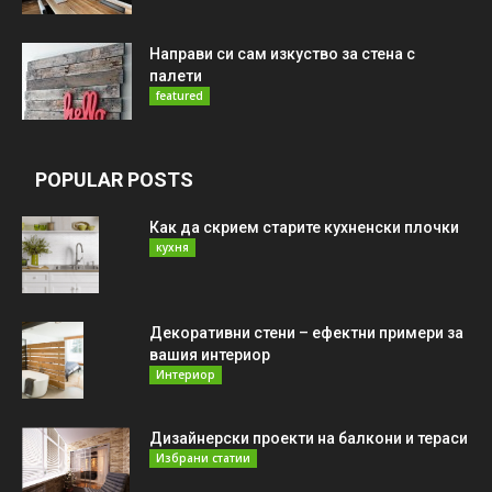
Направи си сам изкуство за стена с
палети
featured
POPULAR POSTS
Как да скрием старите кухненски плочки
кухня
Декоративни стени – ефектни примери за
вашия интериор
Интериор
Дизайнерски проекти на балкони и тераси
Избрани статии