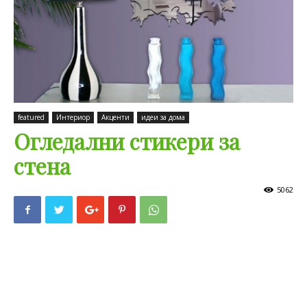
featured
Интериор
Акценти
идеи за дома
Oгледални стикери за
стена
5062