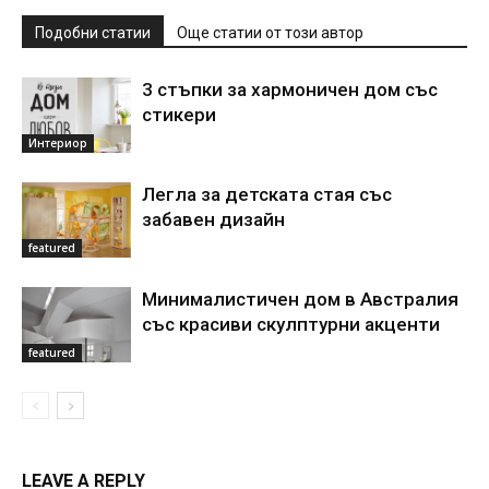
Подобни статии
Още статии от този автор
3 стъпки за хармоничен дом със
стикери
Интериор
Легла за детската стая със
забавен дизайн
featured
Минималистичен дом в Австралия
със красиви скулптурни акценти
featured
LEAVE A REPLY