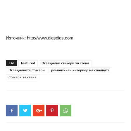
Източник: http://www.digsdigs.com
ТАГ
featured
Oгледални стикери за стена
Огледалните стикери
романтичен интериор на спалнята
стикери за стена