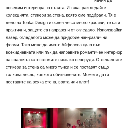
начин да
освежим интериора на стаята. И така, разгледайте
колекцията стикери за стена, която сме подбрали. Тя е
дело на Tonka Design и освен че са много красиви, те са и
практични, защото са направени от огледало. Използвайки
лазер, огледалото може да придобие най-различни
форми. Така може да имате Айфелова кула във
всекидневната или пък да направите романтичен интериор
на спалнята като сложите няколко пеперуди. Огледалните
стикери за стена са много тънки и се поставят също
толкова лесно, колкото обикновените. Можете да ги
поставите на всяка стена, врата или плот!