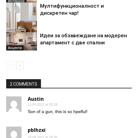
Интериор
Мултифункционалност и
дискретен чар!
Идеи за обзавеждане на модерен
апартамент с две спални
идеи за дома
Акценти
2 COMMENTS
Austin
13.04.2012 at 20:18
Son of a gun, this is so hpelful!
pblhzxi
16.04.2012 at 18:35