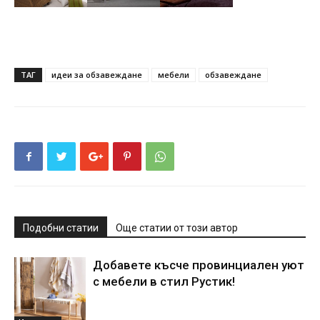
ТАГ
идеи за обзавеждане
мебели
обзавеждане
Подобни статии
Още статии от този автор
Добавете късче провинциален уют
с мебели в стил Рустик!