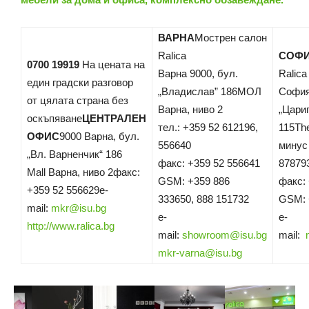
ВАРНА
Мострен салон
Ralica
СОФ
0700 19919
На цената на
Варна 9000, бул.
Ralica
един градски разговор
„Владислав” 186МОЛ
София
от цялата страна без
Варна, ниво 2
„Цари
оскъпяване
ЦЕНТРАЛЕН
тел.: +359 52 612196,
115Th
ОФИС
9000 Варна, бул.
556640
минус 
„Вл. Варненчик“ 186
факс: +359 52 556641
87879
Mall Варна, ниво 2факс:
GSM: +359 886
факс:
+359 52 556629e-
333650, 888 151732
GSM: 
mail:
mkr@isu.bg
e-
e-
http://www.ralica.bg
mail:
showroom@isu.bg
mail:
mkr-varna@isu.bg