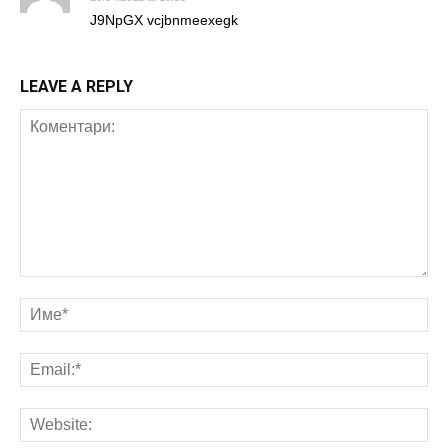
J9NpGX vcjbnmeexegk
LEAVE A REPLY