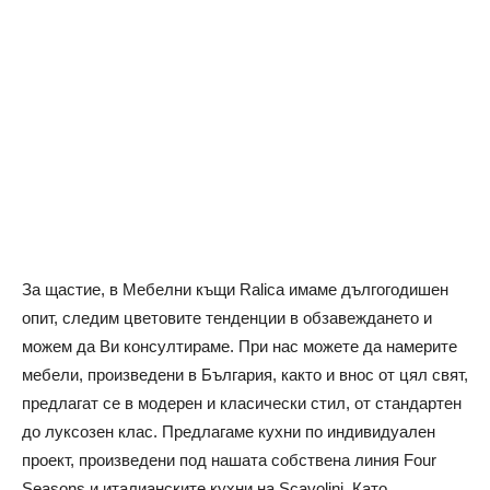
За щастие, в Мебелни къщи Ralica имаме дългогодишен
опит, следим цветовите тенденции в обзавеждането и
можем да Ви консултираме. При нас можете да намерите
мебели, произведени в България, както и внос от цял свят,
предлагат се в модерен и класически стил, от стандартен
до луксозен клас. Предлагаме кухни по индивидуален
проект, произведени под нашата собствена линия Four
Seasons и италианските кухни на Scavolini. Като