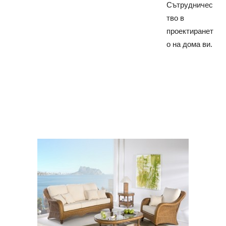
Сътрудничес
тво в
проектиранет
о на дома ви.