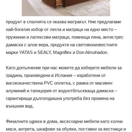
продукт в спалнята се оказва матракът. Ние предлагаме
най-богатия избор от легла и матраци на едно място –
пружинни и латексови матраци, помнеща пяна, антистрес
дамаски с алое вера, продукти на световноизвестните
марки YATAS и SEALY, Magniflex и Don Almohadon.
Като допълнение при нас можете да изберете мебели за
градина, произведени в Испания – изработени от
висококачествена PVC оплетка, с рамка от масивен
алуминий и тапицерия от водоотблъскваща дамаска –
гарантиращи дългогодишна употреба без промяна на
външния вид.
Финалните щрихи в дома, аксесоарни мебели като холни
маси, антрета, шкафове за обувки, поставки за вестници и