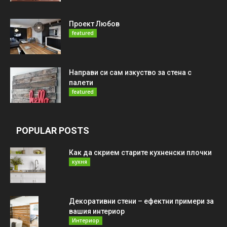
Проект Любов
featured
Направи си сам изкуство за стена с
палети
featured
POPULAR POSTS
Как да скрием старите кухненски плочки
кухня
Декоративни стени – ефектни примери за
вашия интериор
Интериор