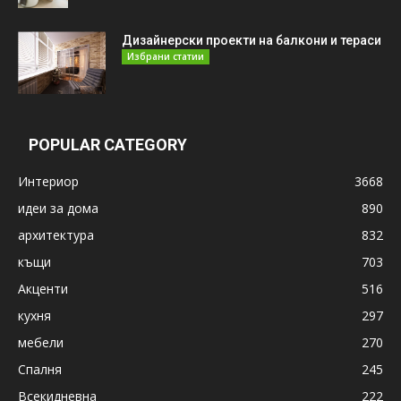
Дизайнерски проекти на балкони и тераси
Избрани статии
POPULAR CATEGORY
Интериор
3668
идеи за дома
890
архитектура
832
къщи
703
Акценти
516
кухня
297
мебели
270
Спалня
245
Всекидневна
222