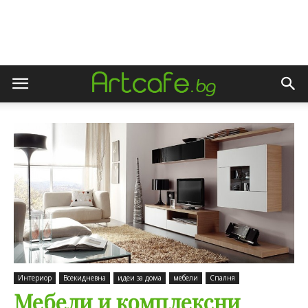
Интериор
Всекидневна
идеи за дома
мебели
Спалня
Мебели и комплексни