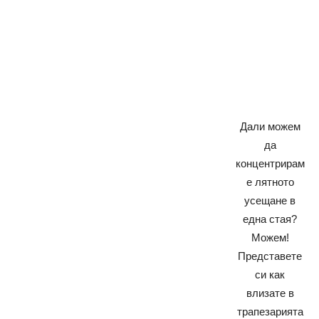
Дали можем
да
концентрирам
е лятното
усещане в
една стая?
Можем!
Представете
си как
влизате в
трапезарията