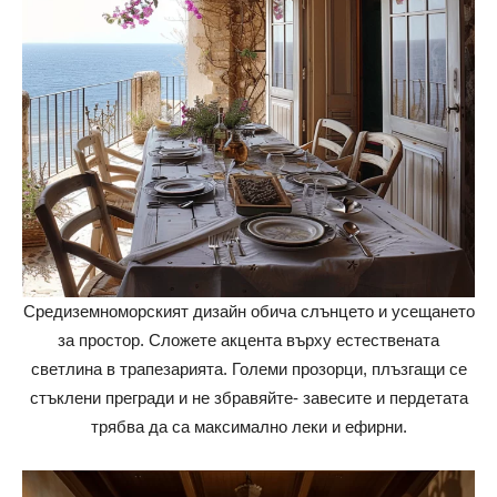
Средиземноморският дизайн обича слънцето и усещането
за простор. Сложете акцента върху естествената
светлина в трапезарията. Големи прозорци, плъзгащи се
стъклени прегради и не збравяйте- завесите и пердетата
трябва да са максимално леки и ефирни.