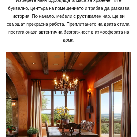
Изберете най-подходящата маса за хранене! Тя е
буквално, центъра на помещението и трябва да разказва
история. По начало, мебели с рустикален чар, ще ви
свършат прекрасна работа. Преплитането на двата стила,
постига онази автентична безгрижност в атмосферата на
дома.