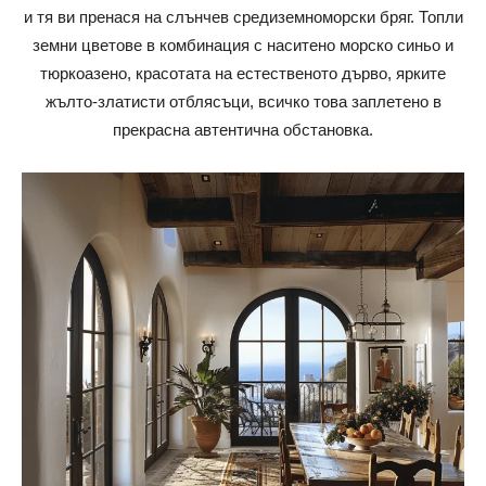
и тя ви пренася на слънчев средиземноморски бряг. Топли
земни цветове в комбинация с наситено морско синьо и
тюркоазено, красотата на естественото дърво, ярките
жълто-златисти отблясъци, всичко това заплетено в
прекрасна автентична обстановка.