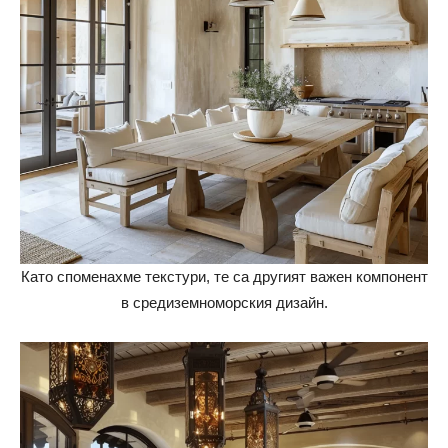
Като споменахме текстури, те са другият важен компонент
в средиземноморския дизайн.