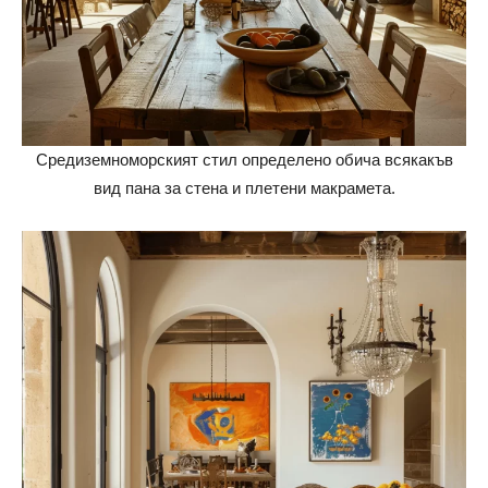
Средиземноморският стил определено обича всякакъв
вид пана за стена и плетени макрамета.