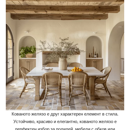
Кованото желязо е друг характерен елемент в стила.
Устойчиво, красиво и елегантно, кованото желязо е
перфектен избор за полилей, мебели с обков или