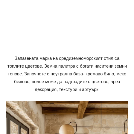
Запазената марка на средиземноморският стил са
топлите цветове. Земна палитра с богати наситени земни
тонове. Започнете с неутрална база- кремаво бяло, меко
бежово, полсе може да надградите с цветове, чрез
декорация, текстури и артуърк.