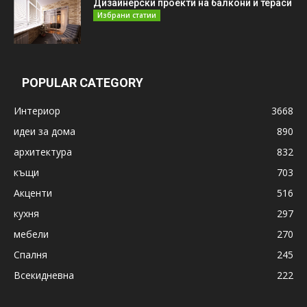
Дизайнерски проекти на балкони и тераси
Избрани статии
POPULAR CATEGORY
Интериор
3668
идеи за дома
890
архитектура
832
къщи
703
Акценти
516
кухня
297
мебели
270
Спалня
245
Всекидневна
222