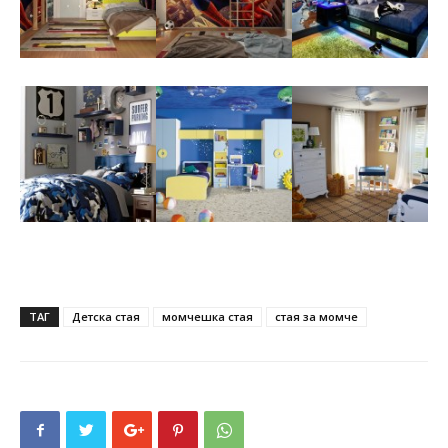
ТАГ
Детска стая
момчешка стая
стая за момче