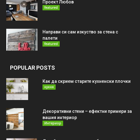
Проект Любов
featured
Направи си сам изкуство за стена с
палети
featured
POPULAR POSTS
Как да скрием старите кухненски плочки
кухня
Декоративни стени – ефектни примери за
вашия интериор
Интериор