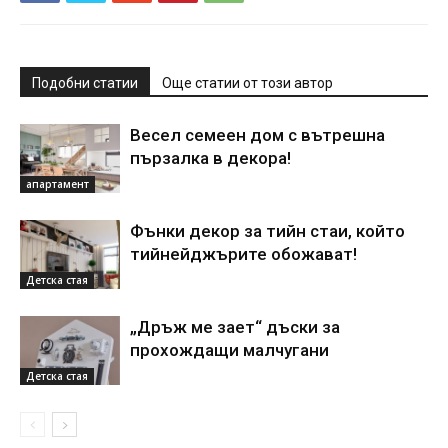
Подобни статии
Още статии от този автор
Весел семеен дом с вътрешна
пързалка в декора!
апартамент
Фънки декор за тийн стаи, който
тийнейджърите обожават!
Детска стая
„Дръж ме зает“ дъски за
прохождащи малчугани
Детска стая