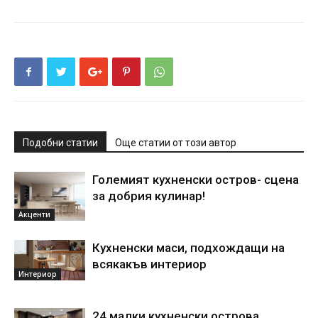
Подобни статии
Още статии от този автор
Големият кухненски остров- сцена
за добрия кулинар!
Акценти
Кухненски маси, подхождащи на
всякакъв интериор
Интериор
24 малки кухненски острова