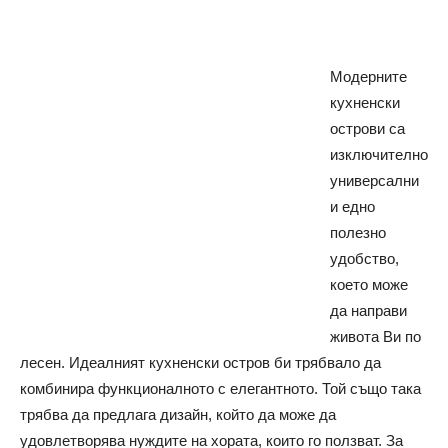
Модерните
кухненски
острови са
изключително
универсални
и едно
полезно
удобство,
което може
да направи
живота Ви по
лесен. Идеалният кухненски остров би трябвало да
комбинира функционалното с елегантното. Той също така
трябва да предлага дизайн, който да може да
удовлетворява нуждите на хората, които го ползват. За