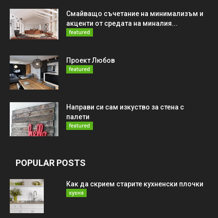
Смайващо съчетание на минимализъм и
акценти от средата на миналия...
featured
Проект Любов
featured
Направи си сам изкуство за стена с
палети
featured
POPULAR POSTS
Как да скрием старите кухненски плочки
кухня