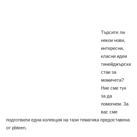
Търсите ли
някои нови,
интересни,
класни идеи
тинейджърски
стаи за
момичета?
Ние сме тук
за да
помогнем. За
вас сме
подготвили една колекция на тази тематика предоставена
от pbteen.