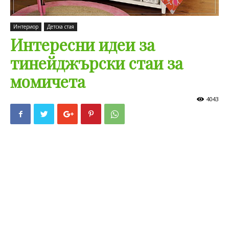
Интериор
Детска стая
Интересни идеи за
тинейджърски стаи за
момичета
4043