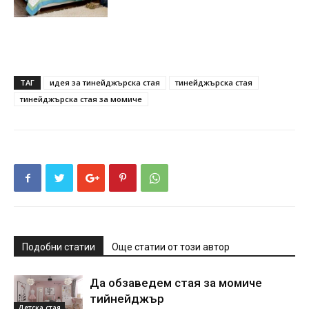
ТАГ
идея за тинейджърска стая
тинейджърска стая
тинейджърска стая за момиче
Подобни статии
Още статии от този автор
Да обзаведем стая за момиче
тийнейджър
Детска стая