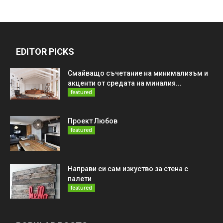
EDITOR PICKS
Смайващо съчетание на минимализъм и
акценти от средата на миналия...
featured
Проект Любов
featured
Направи си сам изкуство за стена с
палети
featured