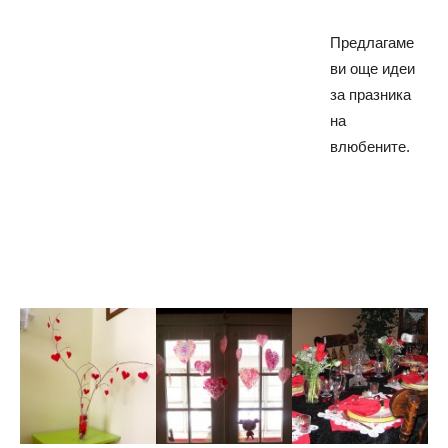
Предлагаме
ви още идеи
за
празника
на
влюбените.