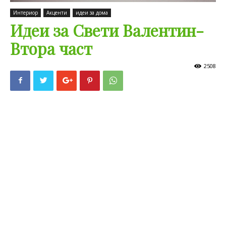
Интериор
Акценти
идеи за дома
Идеи за Свети Валентин-
Втора част
2508