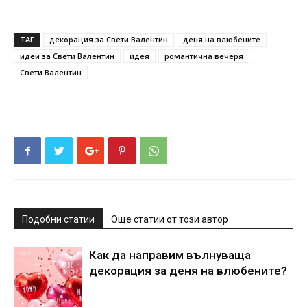
ТАГ
декорация за Свети Валентин
деня на влюбените
идеи за Свети Валентин
идея
романтична вечеря
Свети Валентин
Подобни статии
Още статии от този автор
Как да направим вълнуваща
декорация за деня на влюбените?