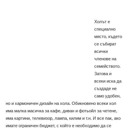
Холът е
специално
място, където
се събират
всички
членове на
семейството.
Затова и
всеки иска да
създаде не
само удобен,
но и хармоничен дизайн на хола. Обикновено всеки хол
има малка масичка за кафе, диван и фотьойл за четене,
има картини, телевизор, лампа, килим и т.н. И все пак, ако
имате ограничен бюджет, с който е необходимо да се