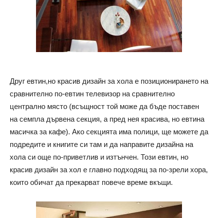
Друг евтин,но красив дизайн за хола е позиционирането на
сравнително по-евтин телевизор на сравнително
централно място (всъщност той може да бъде поставен
на семпла дървена секция, а пред нея красива, но евтина
масичка за кафе). Ако секцията има полици, ще можете да
подредите и книгите си там и да направите дизайна на
хола си още по-приветлив и изтънчен. Този евтин, но
красив дизайн за хол е главно подходящ за по-зрели хора,
които обичат да прекарват повече време вкъщи.