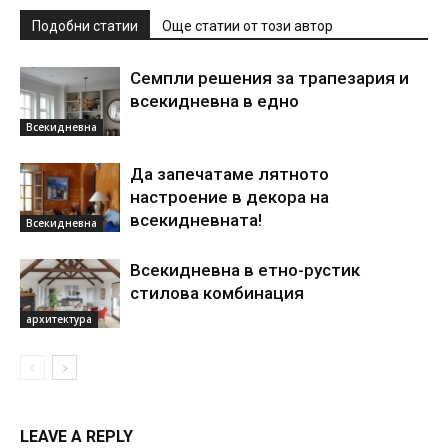
Подобни статии
Още статии от този автор
Семпли решения за трапезария и
всекидневна в едно
Всекидневна
Да запечатаме лятното
настроение в декора на
всекидневната!
Всекидневна
Всекидневна в етно-рустик
стилова комбинация
архитектура
LEAVE A REPLY