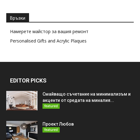
Връзки
Намерете майстор за вашия ремонт
Personalised Gifts and Acrylic Plaques
EDITOR PICKS
Смайващо съчетание на минимализъм и
акценти от средата на миналия...
featured
Проект Любов
featured