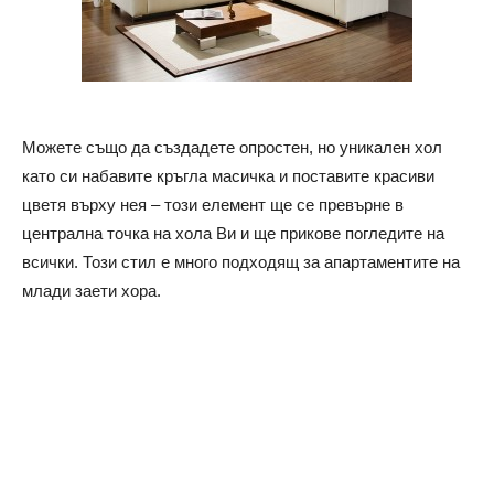
Можете също да създадете опростен, но уникален хол
като си набавите кръгла масичка и поставите красиви
цветя върху нея – този елемент ще се превърне в
централна точка на хола Ви и ще прикове погледите на
всички. Този стил е много подходящ за апартаментите на
млади заети хора.