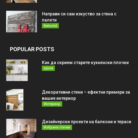
Направи си сам изкуство за стена с
палети
featured
POPULAR POSTS
Как да скрием старите кухненски плочки
кухня
Декоративни стени – ефектни примери за
вашия интериор
Интериор
Дизайнерски проекти на балкони и тераси
Избрани статии