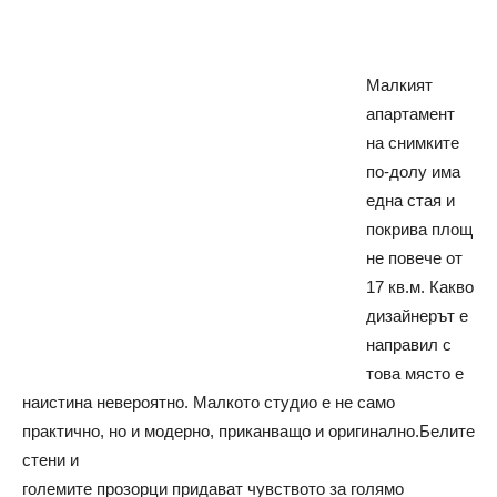
Малкият
апартамент
на снимките
по-долу има
една стая и
покрива площ
не повече от
17 кв.м. Какво
дизайнерът е
направил с
това място е
наистина невероятно. Малкото студио е не само
практично, но и модерно, приканващо и оригинално.
Белите
стени и
големите прозорци придават чувството за голямо