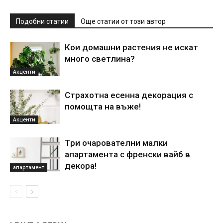
Подобни статии
Още статии от този автор
Кои домашни растения не искат
много светлина?
Акценти
Страхотна есенна декорация с
помощта на въже!
Акценти
Три очарователни малки
апартамента с френски вайб в
декора!
апартамент