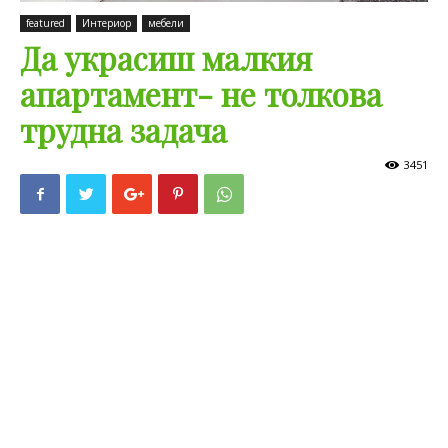
featured
Интериор
мебели
Да украсиш малкия
апартамент- не толкова
трудна задача
3451